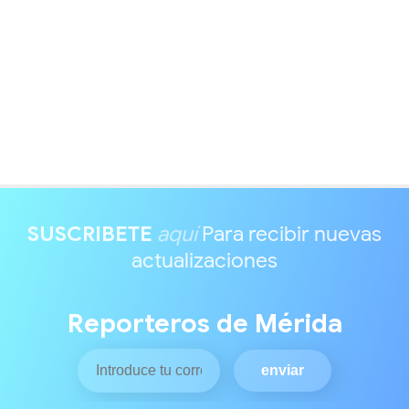
SUSCRIBETE
aquí
Para recibir nuevas
actualizaciones
Reporteros de Mérida