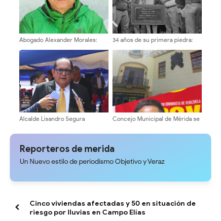
Abogado Alexander Morales:
34 años de su primera piedra:
"Para un Cambio positivo, es
Recordando la construcción del
Urgente superar el modelo
Coliseo El Llano de Tovar
Centralizado del Estado
Comunal"
Alcalde Lisandro Segura
Concejo Municipal de Mérida se
conmemora 134 aniversario de
reunirá con el sector transporte
la ciudad solo con acto solemne
para evaluar tarifas ante la falta
de Gaceta Oficial
Reporteros de merida
Un Nuevo estilo de periodismo Objetivo y Veraz
Cinco viviendas afectadas y 50 en situación de
riesgo por lluvias en Campo Elías