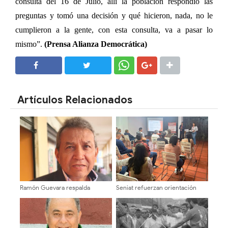
consulta del 16 de Julio, allí la población respondió las
preguntas y tomó una decisión y qué hicieron, nada, no le
cumplieron a la gente, con esta consulta, va a pasar lo
mismo”.
(Prensa Alianza Democrática)
SHARE
SHARE
Artículos Relacionados
Ramón Guevara respalda
Seniat refuerzan orientación
firmemente a Henry Ramos
tributaria a emprendedores
Allup en defensa del liderazgo
mediante verificaciones y
de María Corina Machado
charlas educativas en Mérida