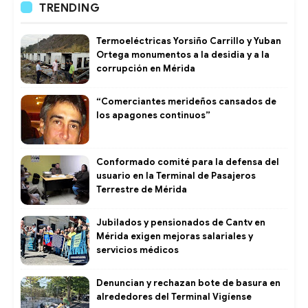
TRENDING
Termoeléctricas Yorsiño Carrillo y Yuban
Ortega monumentos a la desidia y a la
corrupción en Mérida
“Comerciantes merideños cansados de
los apagones continuos”
Conformado comité para la defensa del
usuario en la Terminal de Pasajeros
Terrestre de Mérida
Jubilados y pensionados de Cantv en
Mérida exigen mejoras salariales y
servicios médicos
Denuncian y rechazan bote de basura en
alrededores del Terminal Vigíense