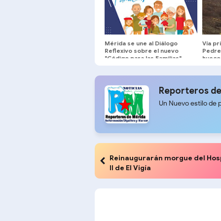
Mérida se une al Diálogo
Vía pr
Reflexivo sobre el nuevo
Pedre
"Código para las Familias"
huecos
Reporteros de
Un Nuevo estilo de 
Reinaugurarán morgue del Hosp
II de El Vigía