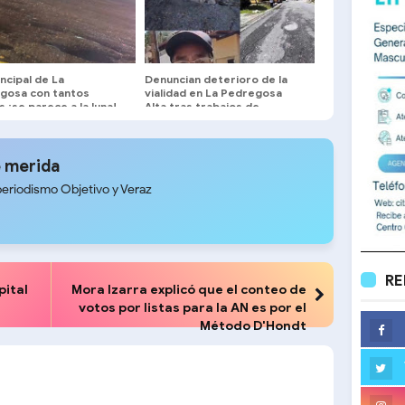
incipal de La
Denuncian deterioro de la
gosa con tantos
vialidad en La Pedregosa
 ¡se parece a la luna!
Alta tras trabajos de
tuberías de aguas blancas
 merida
periodismo Objetivo y Veraz
RE
ital
Mora Izarra explicó que el conteo de
votos por listas para la AN es por el
Método D'Hondt