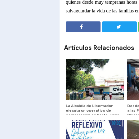
quienes desde muy tempranas horas d
salvaguardar la vida de las familias en
SHARE
SHARE
Artículos Relacionados
La Alcaldía de Libertador
Desde
ejecuta un operativo de
a las 
demarcación en Santa Juana
Discap
taller