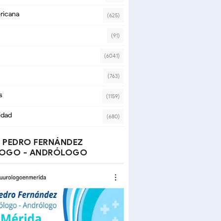
ricana
(625)
(91)
(6041)
(763)
s
(1159)
idad
(680)
 PEDRO FERNÁNDEZ
OGO - ANDRÓLOGO