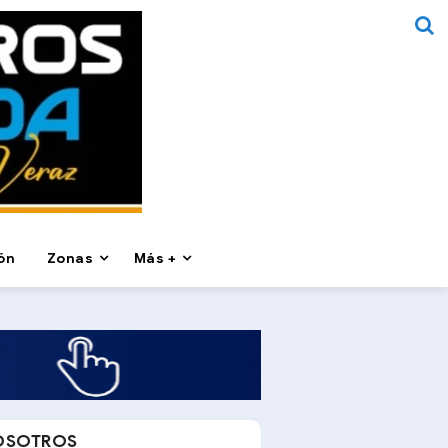
ón
Zonas
Más +
OSOTROS