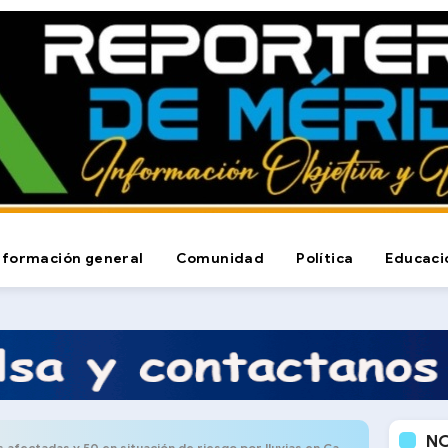
nformación general
Comunidad
Política
Educaci
N
afectadas y 50 en situación de riesgo por lluvias en Campo Elías