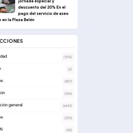
jornada especial y
descuento del 20% En el
pago del servicio de aseo
 en la Plaza Belén
ECCIONES
dad
(1314)
e
(2)
es
(857)
ión
(526)
ción general
(6633)
es
(253)
ON
(30)