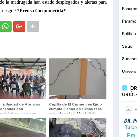
e la madrugada han estado desplegados y alertas para
Paname
 riesgo./ *
Prensa Corpomerida*
Paramo
Política
Salud
Suceso
Univers
DR
URÓL
 la Unidad de Atención
Capilla de El Carmen en Ejido
Personas con
cumple 5 años en ruinas tras
acidad, se iniciaron
crecida del río Montalbán:
es de sensibilización
Comunidad exige atención
inmediata