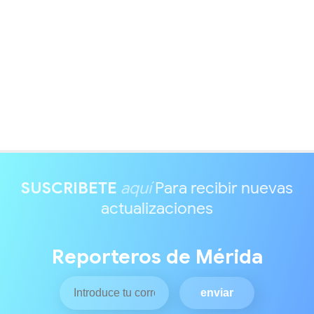
SUSCRIBETE
aquí
Para recibir nuevas
actualizaciones
Reporteros de Mérida