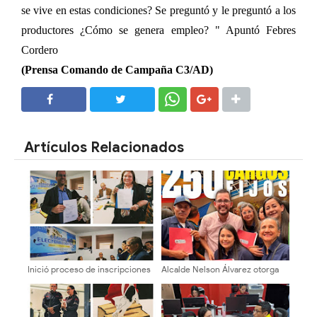
se vive en estas condiciones? Se preguntó y le preguntó a los
productores ¿Cómo se genera empleo? " Apuntó Febres
Cordero
(Prensa Comando de Campaña C3/AD)
SHARE
SHARE
Artículos Relacionados
Inició proceso de inscripciones
Alcalde Nelson Álvarez otorga
de candidatos a decanos en la
titularidad a 250 trabajadores de
ULA
la municipalidad