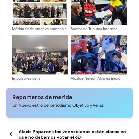
Mérida rinde emotivo homenaje
Sector de Tributos Internos
a Bomberos ULA tras rescates
Mérida Garantiza Atención
en La Guaira
Directa y Asesoría a
Contribuyentes
Impulsores de la
Alcalde Nelson Álvarez inició
Transformación Universitaria
plan vacacional con más 400
activan estructura electoral en
niños y niñas
facultades y núcleos
Reporteros de merida
Un Nuevo estilo de periodismo Objetivo y Veraz
Alexis Paparoni: los venezolanos están claros en
que no debemos votar el 6D