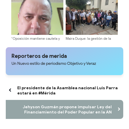
Urgente superar el modelo
en La Guaira
Centralizado del Estado
Comunal"
“Oposición mantiene cautela y
Maira Duque: la gestión de la
exige elecciones presidenciales
secretaría de la ULA será abierta
en eventuales negociaciones”
y transparente
Reporteros de merida
Un Nuevo estilo de periodismo Objetivo y Veraz
El presidente de la Asamblea nacional Luis Parra
estará en #Mérida
Jehyson Guzmán propone impulsar Ley del
Financiamiento del Poder Popular en la AN