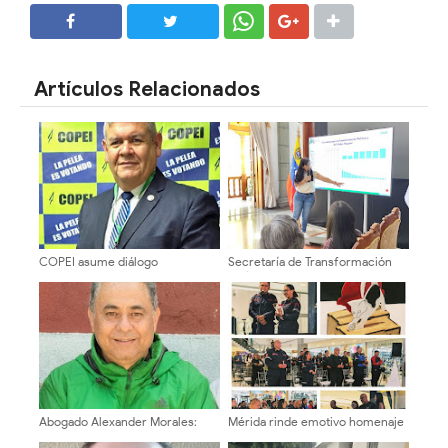
SHARE
SHARE
Artículos Relacionados
COPEI asume diálogo
Secretaría de Transformación
institucional del 1° de agosto con
Política evaluó gestión
vocación de unidad y exigencia
semestral en Mérida
de resultados concretos
Abogado Alexander Morales:
Mérida rinde emotivo homenaje
"Para un Cambio positivo, es
a Bomberos ULA tras rescates