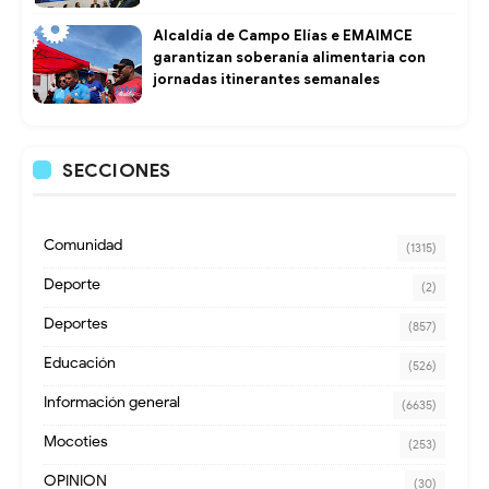
Alcaldía de Campo Elías e EMAIMCE
garantizan soberanía alimentaria con
jornadas itinerantes semanales
SECCIONES
Comunidad
(1315)
Deporte
(2)
Deportes
(857)
Educación
(526)
Información general
(6635)
Mocoties
(253)
OPINION
(30)