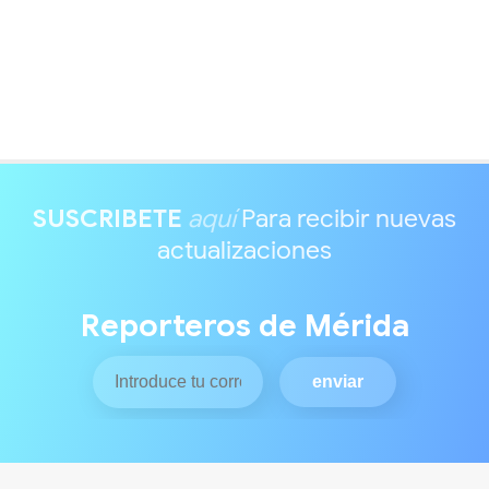
SUSCRIBETE
aquí
Para recibir nuevas
actualizaciones
Reporteros de Mérida