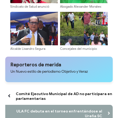
Sindicato de Salud anunció
Abogado Alexander Morales:
cronograma de pago del bono
"Para un Cambio positivo, es
único de 46.000 bolívares
Urgente superar el modelo
Centralizado del Estado
Comunal"
Alcalde Lisandro Segura
Concejales del municipio
conmemora 134 aniversario de
Libertador ¡Inspección territorial
la ciudad solo con acto solemne
en la Cuesta del Chama!
Reporteros de merida
Un Nuevo estilo de periodismo Objetivo y Veraz
Comité Ejecutivo Municipal de AD no participara en
parlamentarias
ULA FC debuta en el torneo enfrentándose al
Ureña SC