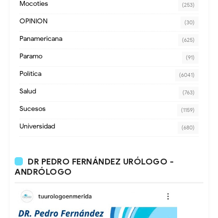
Mocoties
(253)
OPINION
(30)
Panamericana
(625)
Paramo
(91)
Política
(6041)
Salud
(763)
Sucesos
(1159)
Universidad
(680)
DR PEDRO FERNÁNDEZ URÓLOGO -
ANDRÓLOGO