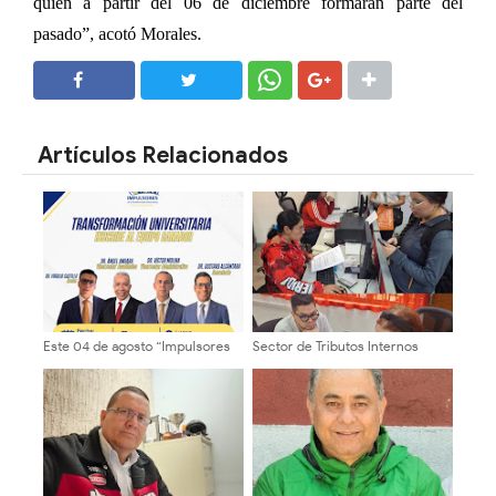
quien a partir del 06 de diciembre formarán parte del
pasado”, acotó Morales.
SHARE
SHARE
Artículos Relacionados
Este 04 de agosto “Impulsores
Sector de Tributos Internos
de la Transformación
Mérida fortalece la atención
Universitaria” formalizará
presencial y promueve la
inscripción del equipo rectoral
cultura tributaria en la entidad