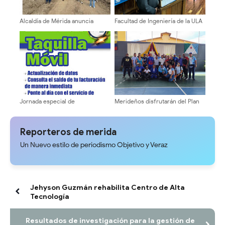
Alcaldía de Mérida anuncia
Facultad de Ingeniería de la ULA
cierre total del paso vehicular
celebró 94 años de su creación
en el sector El Cafetal por 15
días
Jornada especial de
Merideños disfrutarán del Plan
recaudación y actualización de
Agosto Escuelas Abiertas 2026
Sergidesol en el Mercado
Periférico hasta este domingo
Reporteros de merida
Un Nuevo estilo de periodismo Objetivo y Veraz
Jehyson Guzmán rehabilita Centro de Alta
Tecnología
Resultados de investigación para la gestión de