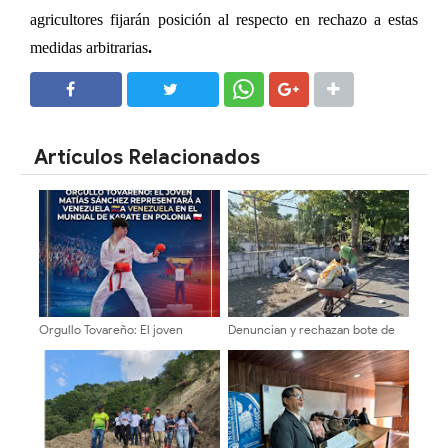
agricultores fijarán posición al respecto en rechazo a estas
medidas arbitrarias
.
SHARE
SHARE
Artículos Relacionados
Orgullo Tovareño: El joven
Denuncian y rechazan bote de
Matías Sánchez representará a
basura en alrededores del
Venezuela en el Mundial de
Terminal Vigíense
Karate en Polonia