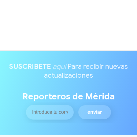
SUSCRIBETE
aquí
Para recibir nuevas
actualizaciones
Reporteros de Mérida