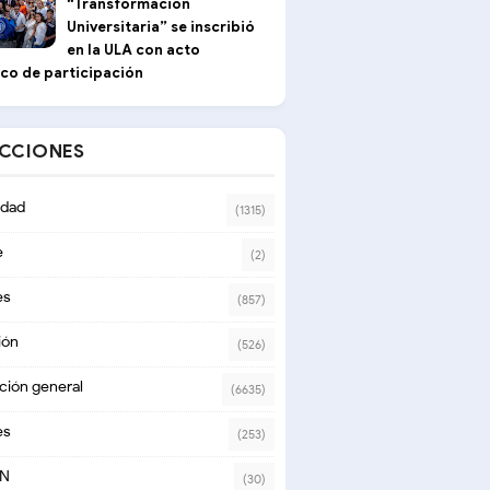
“Transformación
Universitaria” se inscribió
en la ULA con acto
ico de participación
ECCIONES
dad
(1315)
e
(2)
es
(857)
ión
(526)
ción general
(6635)
es
(253)
ON
(30)