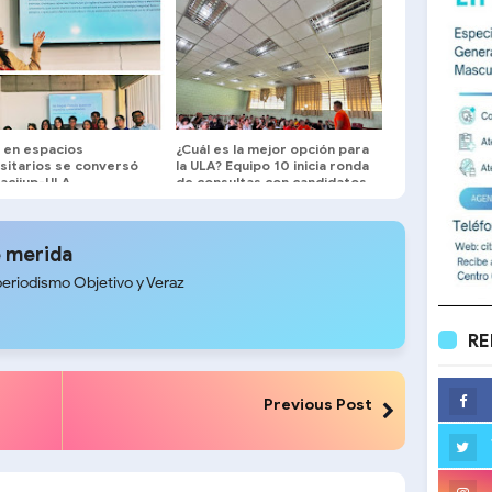
Mérida
 en espacios
¿Cuál es la mejor opción para
sitarios se conversó
la ULA? Equipo 10 inicia ronda
Facijup-ULA
de consultas con candidatos
a la dirección universitaria.
 merida
periodismo Objetivo y Veraz
RE
Previous Post