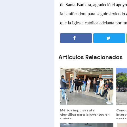
de Santa Bárbara, agradeció el apoyo
la panificadora para seguir sirviendo
que la Iglesia católica adelanta por m
SHARE
SHARE
Artículos Relacionados
Mérida impulsa ruta
Condu
científica para la juventud en
inter
Cidata
poste
en la 