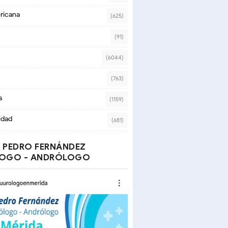
ricana
(625)
(91)
(6044)
(763)
s
(1159)
idad
(681)
 PEDRO FERNÁNDEZ
OGO - ANDRÓLOGO