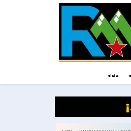
Inicio
I
Home
Información general
Panif