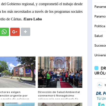
 del Gobierno regional, y comprometió el trabajo desde
Paname
 a los más necesitados a través de los programas sociales
Paramo
edio de Cáritas.
/Euro Lobo
Política
Salud
Suceso
Univers
DR
URÓL
ctores exigen
Dirección de Salud Ambiental
vención urgente por
conmemoró Nonagésimo
 a punto de colapsar
aniversario con profunda fe
Avenida Las Américas
y devoción en la Catedral de