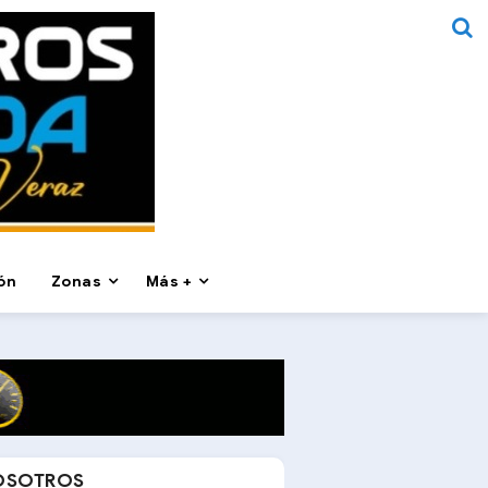
ón
Zonas
Más +
OSOTROS