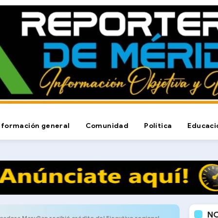
nformación general
Comunidad
Política
Educaci
N
icadora MaruPan recibió crédito del Ejecutivo regional