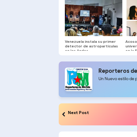
Venezuela instala su primer
Acoso
detector de astropartículas
univer
en los Andes
en la 
Reporteros de
Un Nuevo estilo de 
Next Post