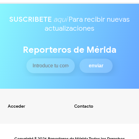
SUSCRIBETE
aquí
Para recibir nuevas
actualizaciones
Reporteros de Mérida
Acceder
Contacto
Copyright ©
2026
Reporteros de Mérida
Todos los Derechos