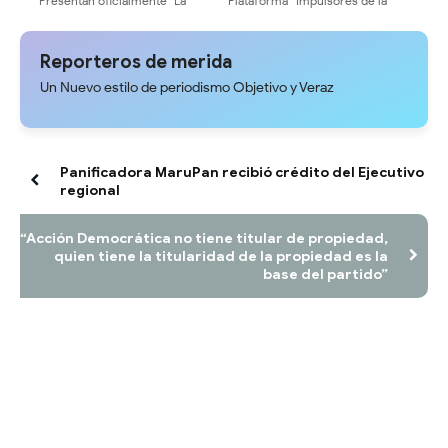
Presentan oficialmente "La
Plataforma “Impulsores de la
Fórmula Universitaria" al
Transformación Universitaria”
Cogobierno Profesoral de la
recorre facultades y escuelas
ULA ​
de la ULA
Reporteros de merida
Un Nuevo estilo de periodismo Objetivo y Veraz
Panificadora MaruPan recibió crédito del Ejecutivo
regional
“Acción Democrática no tiene titular de propiedad,
quien tiene la titularidad de la propiedad es la
base del partido”