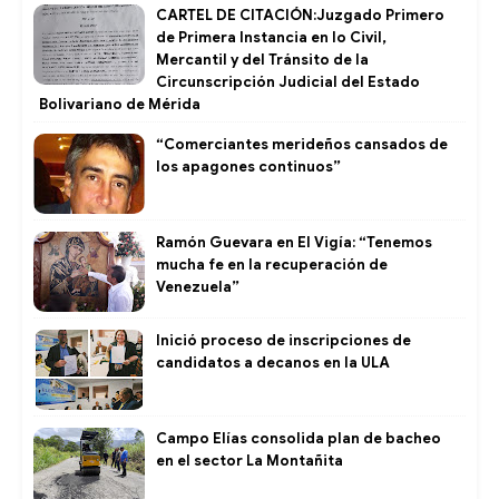
CARTEL DE CITACIÓN:Juzgado Primero
de Primera Instancia en lo Civil,
Mercantil y del Tránsito de la
Circunscripción Judicial del Estado
Bolivariano de Mérida
“Comerciantes merideños cansados de
los apagones continuos”
Ramón Guevara en El Vigía: “Tenemos
mucha fe en la recuperación de
Venezuela”
Inició proceso de inscripciones de
candidatos a decanos en la ULA
Campo Elías consolida plan de bacheo
en el sector La Montañita