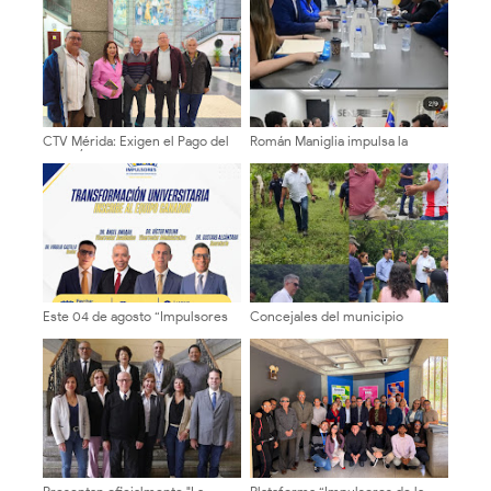
CTV Mérida: Exigen el Pago del
Román Maniglia impulsa la
Bono Único Vacacional para
transformación del SENIAT
Trabajadores de la Gobernación
mediante la nueva visión MODA
junto a gremios técnicos y
tributarios
Este 04 de agosto “Impulsores
Concejales del municipio
de la Transformación
Libertador ¡Inspección territorial
Universitaria” formalizará
en la Cuesta del Chama!
inscripción del equipo rectoral