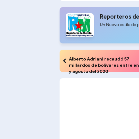
Timotes
Reporteros de
Un Nuevo estilo de 
Alberto Adriani recaudó 57
millardos de bolívares entre e
y agosto del 2020