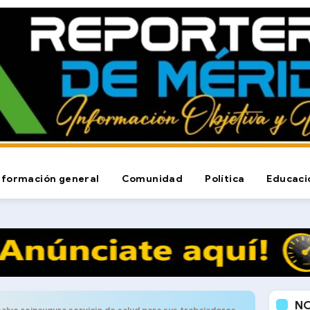
nformación general
Comunidad
Política
Educaci
N
alve reinaugura servicio de salud para sus trabajadores