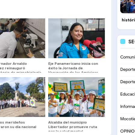
histór
S
Comuni
nador Arnaldo
Eje Panamericano inicia con
ez reinauguró
éxito la Jornada de
Deport
torio de microbiología
Vacunación de las Américas
hula
Deport
Educac
Informa
Mocoti
os merideños
Alcaldía del municipio
aron su día nacional
Libertador promueve ruta
OPINI
por la salud mental