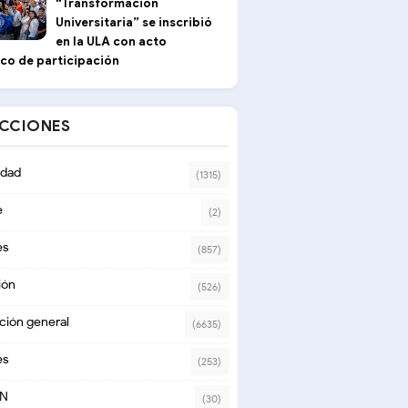
“Transformación
Universitaria” se inscribió
en la ULA con acto
ico de participación
ECCIONES
dad
(1315)
e
(2)
es
(857)
ión
(526)
ción general
(6635)
es
(253)
ON
(30)