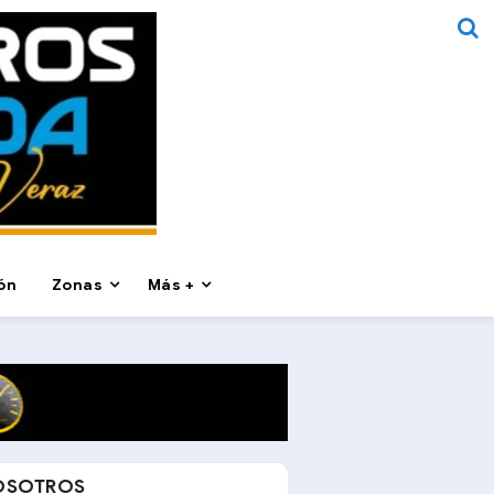
ón
Zonas
Más +
OSOTROS