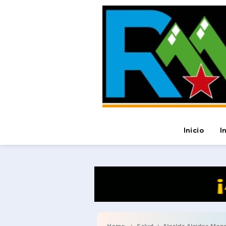
Inicio
I
Home
Salud
Alcalde Alcides Mons