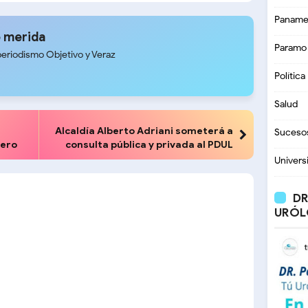
Paname
 merida
Paramo
periodismo Objetivo y Veraz
Política
Salud
Alcaldía Alberto Adriani someterá a
Suceso
nero
consulta pública y privada al PDUL
Univers
DR
URÓL