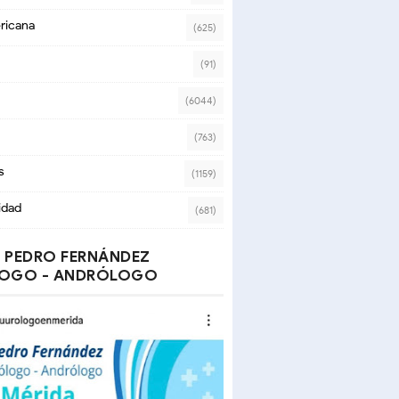
ricana
(625)
(91)
(6044)
(763)
s
(1159)
idad
(681)
 PEDRO FERNÁNDEZ
OGO - ANDRÓLOGO