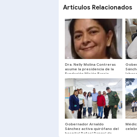
Artículos Relacionados
Dra. Nelly Molina Contreras
Gober
asume la presidencia de la
Sánch
Fundación Misión Barrio
labora
Adentro
del Ia
Gobernador Arnaldo
Médic
Sánchez activa quirófano del
celebr
hospital Rafael Rangel de