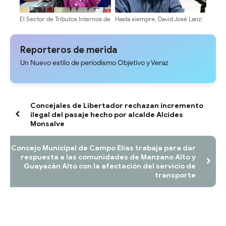
El Sector de Tributos Internos de
Hasta siempre, David José Lanz:
Mérida fortalece su labor como
una vida dedicada con pasión al
servidores públicos al servicio
micrófono y a la gente
del pueblo merideño
Reporteros de merida
Un Nuevo estilo de periodismo Objetivo y Veraz
Concejales de Libertador rechazan incremento
ilegal del pasaje hecho por alcalde Alcides
Monsalve
Concejo Municipal de Campo Elías trabaja para dar
respuesta a las comunidades de Manzano Alto y
Guayacán Alto con la afectación del servicio de
transporte