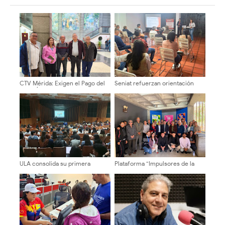
CTV Mérida: Exigen el Pago del
Seniat refuerzan orientación
Bono Único Vacacional para
tributaria a emprendedores
Trabajadores de la Gobernación
mediante verificaciones y
charlas educativas en Mérida
ULA consolida su primera
Plataforma “Impulsores de la
promoción de licenciados en
Transformación Universitaria”
Psicología
recorre facultades y escuelas
de la ULA