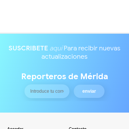
SUSCRIBETE
aquí
Para recibir nuevas
actualizaciones
Reporteros de Mérida
Acceder
Contacto