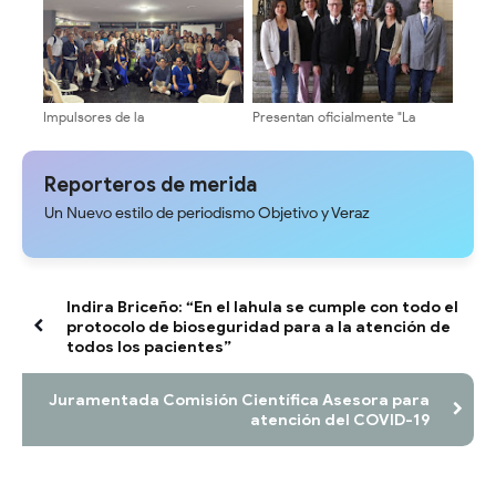
Impulsores de la
Presentan oficialmente "La
Transformación Universitaria
Fórmula Universitaria" al
activan estructura electoral en
Cogobierno Profesoral de la
facultades y núcleos
ULA ​
Reporteros de merida
Un Nuevo estilo de periodismo Objetivo y Veraz
Indira Briceño: “En el Iahula se cumple con todo el
protocolo de bioseguridad para a la atención de
todos los pacientes”
Juramentada Comisión Científica Asesora para
atención del COVID-19