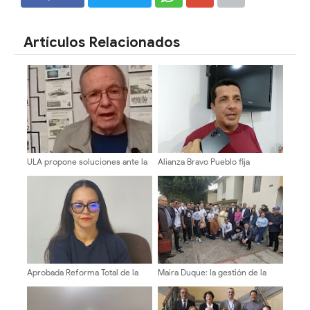
SHARE
SHARE
Artículos Relacionados
ULA propone soluciones ante la
Alianza Bravo Pueblo fija
crisis eléctrica en Mérida
posición contundente por el
cambio y la
reinstitucionalización de
Venezuela
Aprobada Reforma Total de la
Maira Duque: la gestión de la
Ordenanza de Cementerios en
secretaría de la ULA será abierta
el Municipio Libertador ​
y transparente