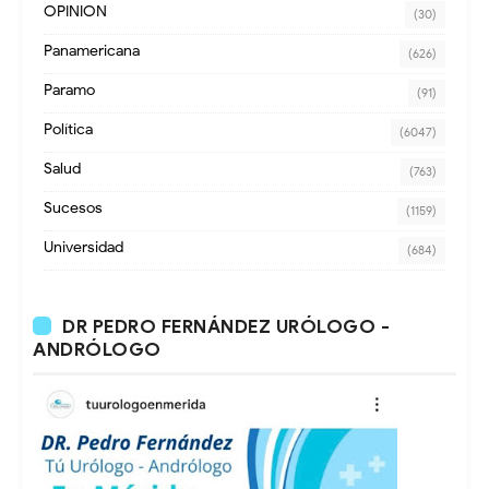
OPINION
(30)
Panamericana
(626)
Paramo
(91)
Política
(6047)
Salud
(763)
Sucesos
(1159)
Universidad
(684)
DR PEDRO FERNÁNDEZ URÓLOGO -
ANDRÓLOGO