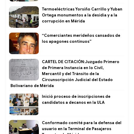
Termoeléctricas Yorsiño Carrillo y Yuban
Ortega monumentos a la desidia y a la
corrupción en Mérida
“Comerciantes merideños cansados de
los apagones continuos”
CARTEL DE CITACIÓN:Juzgado Primero
de Primera Instancia en lo Civil,
Mercantil y del Tránsito de la
Circunscripción Judicial del Estado
Bolivariano de Mérida
Inició proceso de inscripciones de
candidatos a decanos en la ULA
Conformado comité para la defensa del
usuario en la Terminal de Pasajeros