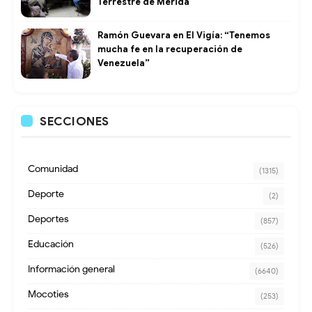
Terrestre de Mérida
Ramón Guevara en El Vigía: “Tenemos
mucha fe en la recuperación de
Venezuela”
SECCIONES
Comunidad
(1315)
Deporte
(2)
Deportes
(857)
Educación
(526)
Información general
(6640)
Mocoties
(253)