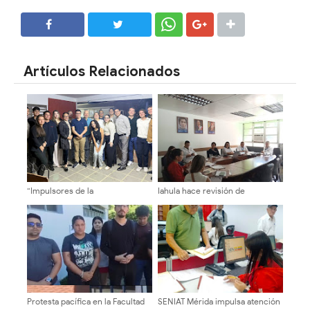
SHARE
SHARE
Artículos Relacionados
“Impulsores de la
Iahula hace revisión de
Transformación Universitaria”
normativas y proyecta metas
sostuvieron encuentros en la
para el 2027
ULA sobre autonomía y
sostenibilidad
Protesta pacífica en la Facultad
SENIAT Mérida impulsa atención