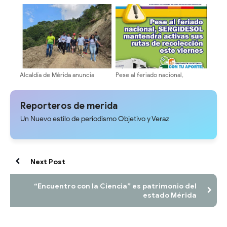
de Humanidades exige medidas
directa y trámites tributarios al
firmes ante caso de acoso
contribuyente
Alcaldía de Mérida anuncia
Pese al feriado nacional,
cierre total del paso vehicular
SERGIDESOL mantendrá activas
en el sector El Cafetal por 15
sus rutas de recolección este
días
viernes #24Jul
Reporteros de merida
Un Nuevo estilo de periodismo Objetivo y Veraz
Next Post
“Encuentro con la Ciencia” es patrimonio del
estado Mérida