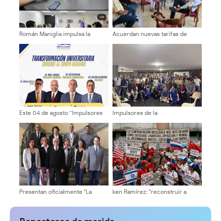
Román Maniglia impulsa la
Acuerdan nuevas tarifas de
transformación del SENIAT
transporte público a partir del 1°
mediante la nueva visión MODA
de agosto, 200Bs Urbano, 230Bs
junto a gremios técnicos y
intermedio y 260Bs largo
tributarios
Este 04 de agosto “Impulsores
Impulsores de la
de la Transformación
Transformación Universitaria
Universitaria” formalizará
activan estructura electoral en
inscripción del equipo rectoral
facultades y núcleos
Presentan oficialmente "La
ken Ramírez: "reconstruir a
Fórmula Universitaria" al
Venezuela exige instituciones
Cogobierno Profesoral de la
sólidas y una agenda centrada
ULA ​
en el interés nacional"