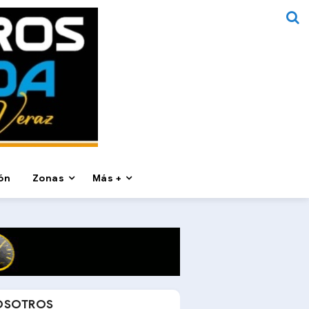
ón
Zonas
Más +
OSOTROS