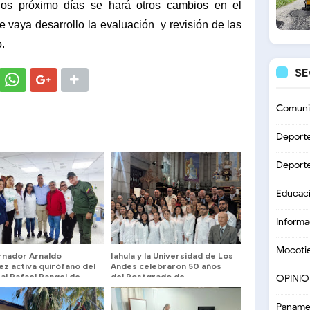
los próximo días se hará otros cambios en el
ue vaya desarrollo la evaluación
y revisión de las
ó.
S
Comuni
Deport
Deport
Educac
Informa
Mocoti
nador Arnaldo
Iahula y la Universidad de Los
z activa quirófano del
Andes celebraron 50 años
al Rafael Rangel de
del Postgrado de
OPINI
es
Obstetricia y Ginecología
Paname