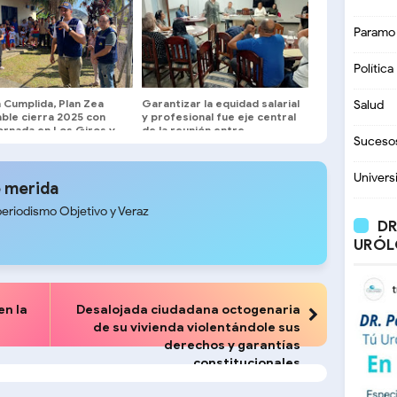
Paramo
Política
 Cumplida, Plan Zea
Garantizar la equidad salarial
Salud
ble cierra 2025 con
y profesional fue eje central
ornada en Los Giros y
de la reunión entre
Suceso
ce exitoso
Sindicatos y Autoridades de
Salud
Univers
 merida
periodismo Objetivo y Veraz
DR
URÓL
en la
Desalojada ciudadana octogenaria
de su vivienda violentándole sus
derechos y garantías
constitucionales