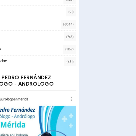
(91)
(6044)
(763)
s
(1159)
idad
(681)
 PEDRO FERNÁNDEZ
OGO - ANDRÓLOGO