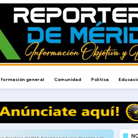
nformación general
Comunidad
Política
Educaci
N
ra del IPAS-Estadal ocupó ya la dirección e inicio revisión de la gestión anterior