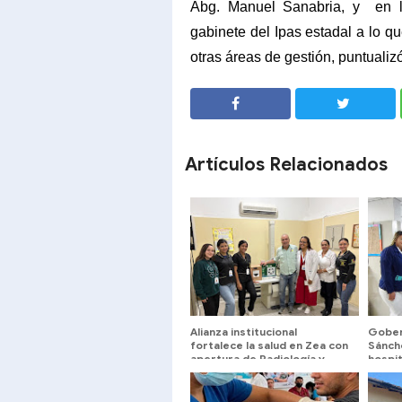
Abg. Manuel Sanabria, y
en 
gabinete del Ipas estadal a lo q
otras áreas de gestión, puntualiz
SHARE
SHARE
Artículos Relacionados
Alianza institucional
Gober
fortalece la salud en Zea con
Sánche
apertura de Radiología y
hospit
nuevos turnos médicos
Timot