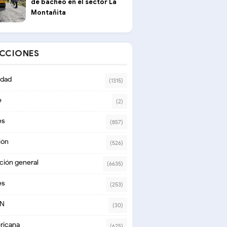
de bacheo en el sector La
Montañita
ECCIONES
dad
(1315)
e
(2)
es
(857)
ión
(526)
ción general
(6635)
es
(253)
ON
(30)
ricana
(625)