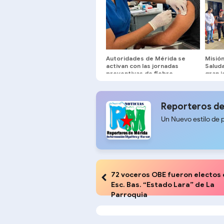
Autoridades de Mérida se
Misión
activan con las jornadas
Saluda
preventivas de fiebre
gran j
amarilla
balan
Reporteros de
Un Nuevo estilo de 
72 voceros OBE fueron electos 
Esc. Bas. “Estado Lara” de La
Parroquia