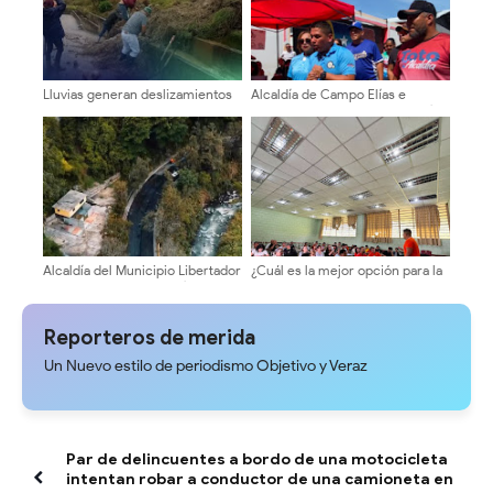
Lluvias generan deslizamientos
Alcaldía de Campo Elías e
y afectan la vialidad en Cardenal
EMAIMCE garantizan soberanía
Quintero
alimentaria con jornadas
itinerantes semanales
Alcaldía del Municipio Libertador
¿Cuál es la mejor opción para la
rehabilita el enlace Jesús
ULA? Equipo 10 inicia ronda de
Manuel Gámez Arellano
consultas con candidatos a la
dirección universitaria.
Reporteros de merida
Un Nuevo estilo de periodismo Objetivo y Veraz
Par de delincuentes a bordo de una motocicleta
intentan robar a conductor de una camioneta en