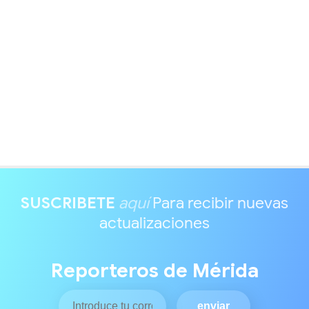
SUSCRIBETE
aquí
Para recibir nuevas
actualizaciones
Reporteros de Mérida