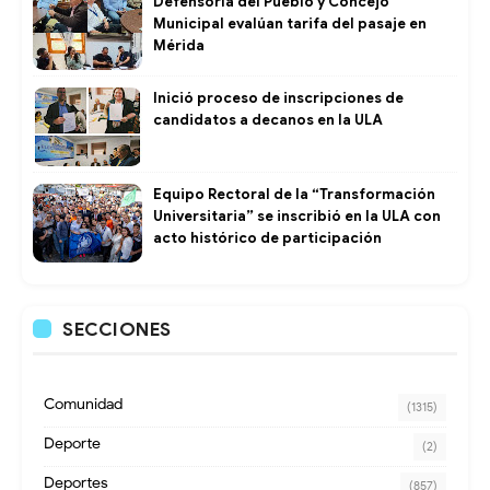
Defensoría del Pueblo y Concejo
Municipal evalúan tarifa del pasaje en
Mérida
Inició proceso de inscripciones de
candidatos a decanos en la ULA
Equipo Rectoral de la “Transformación
Universitaria” se inscribió en la ULA con
acto histórico de participación
SECCIONES
Comunidad
(1315)
Deporte
(2)
Deportes
(857)