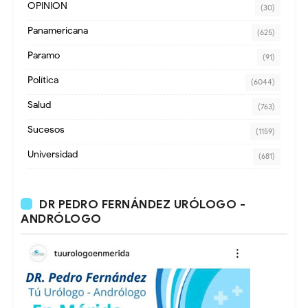
OPINION
(30)
Panamericana
(625)
Paramo
(91)
Política
(6044)
Salud
(763)
Sucesos
(1159)
Universidad
(681)
DR PEDRO FERNÁNDEZ URÓLOGO -
ANDRÓLOGO