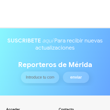
SUSCRIBETE
aquí
Para recibir nuevas
actualizaciones
Reporteros de Mérida
Acceder
Contacto