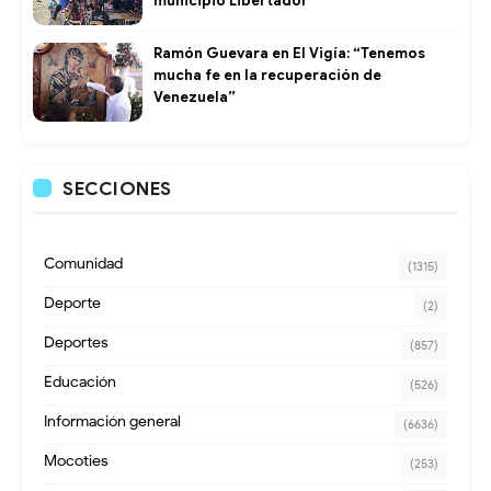
municipio Libertador
Ramón Guevara en El Vigía: “Tenemos
mucha fe en la recuperación de
Venezuela”
SECCIONES
Comunidad
(1315)
Deporte
(2)
Deportes
(857)
Educación
(526)
Información general
(6636)
Mocoties
(253)