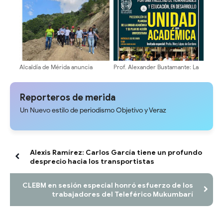
para recibir a turistas
aniversario con profunda fe y
devoción en la Catedral de
Mérida
Alcaldía de Mérida anuncia
Prof. Alexander Bustamante: La
cierre total del paso vehicular
transformación universitaria
en el sector El Cafetal por 15
comienza en sus Escuelas y
días
Facultades
Reporteros de merida
Un Nuevo estilo de periodismo Objetivo y Veraz
Alexis Ramírez: Carlos García tiene un profundo
desprecio hacia los transportistas
CLEBM en sesión especial honró esfuerzo de los
trabajadores del Teleférico Mukumbarí