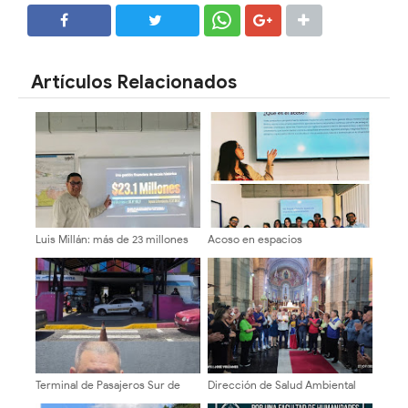
SHARE
SHARE
Artículos Relacionados
Luis Millán: más de 23 millones
Acoso en espacios
de dólares en recursos y Mérida
universitarios se conversó en la
sumida entre oscuridad y
Facijup-ULA
huecos
Terminal de Pasajeros Sur de
Dirección de Salud Ambiental
Mérida se mantiene 100% activo
conmemoró Nonagésimo