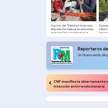
Sector de Tributos Internos
Concej
Mérida fortalece la atención
Liber
presencial y promueve la
territ
cultura tributaria en la
Chama
entidad
Reporteros de
Un Nuevo estilo de 
CNP manifiesta abiertamente 
intención antirrevolucionaria