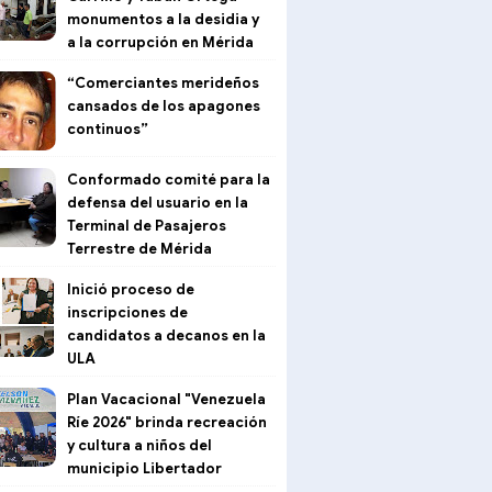
monumentos a la desidia y
a la corrupción en Mérida
“Comerciantes merideños
cansados de los apagones
continuos”
Conformado comité para la
defensa del usuario en la
Terminal de Pasajeros
Terrestre de Mérida
Inició proceso de
inscripciones de
candidatos a decanos en la
ULA
Plan Vacacional "Venezuela
Ríe 2026" brinda recreación
y cultura a niños del
municipio Libertador