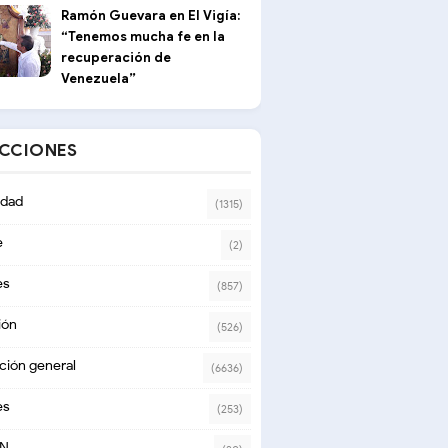
Ramón Guevara en El Vigía:
“Tenemos mucha fe en la
recuperación de
Venezuela”
ECCIONES
dad
(1315)
e
(2)
es
(857)
ión
(526)
ción general
(6636)
es
(253)
ON