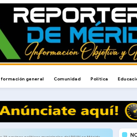
nformación general
Comunidad
Política
Educaci
N
s 23 equipos políticos municipales del PSUV en Mérida