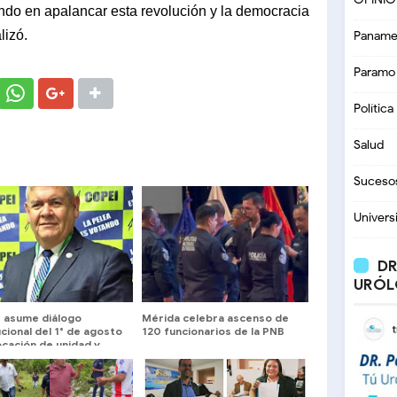
endo en apalancar esta revolución y la democracia
lizó.
Paname
Paramo
Política
Salud
Suceso
Univers
DR
URÓL
 asume diálogo
Mérida celebra ascenso de
ucional del 1° de agosto
120 funcionarios de la PNB
cación de unidad y
ncia de resultados
etos