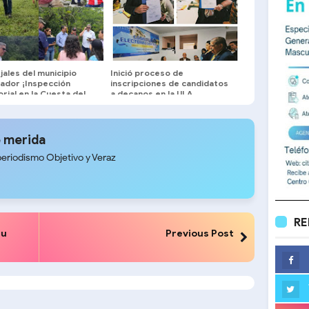
ales del municipio
Inició proceso de
tador ¡Inspección
inscripciones de candidatos
orial en la Cuesta del
a decanos en la ULA
!
 merida
periodismo Objetivo y Veraz
RE
su
Previous Post