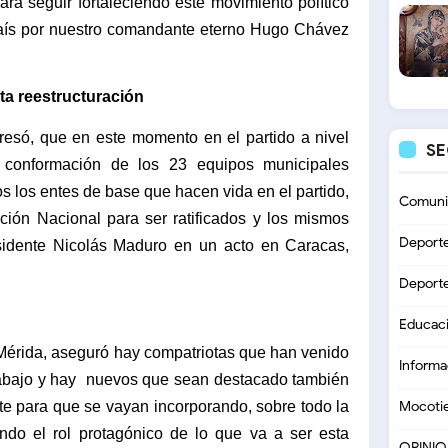
ara seguir fortaleciendo este movimiento político
aís por nuestro comandante eterno Hugo Chávez
sta reestructuración
só, que en este momento en el partido a nivel
S
 conformación de los 23 equipos municipales
s los entes de base que hacen vida en el partido,
Comuni
ción Nacional para ser ratificados y los mismos
Deport
sidente Nicolás Maduro en un acto en Caracas,
Deport
Educac
 Mérida, aseguró hay compatriotas que han venido
Informa
rabajo y hay
nuevos que sean destacado también
te para que se vayan incorporando, sobre todo la
Mocoti
do el rol protagónico de lo que va a ser esta
OPINI