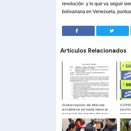
revolución
y lo que va seguir si
bolivariana en Venezuela, puntua
SHARE
SHARE
Artículos Relacionados
Gobernación de Mérida
COPEI
establece jornada laboral
instit
especial de medio día por
con vo
Plan de Ahorro Energético
exige
concr