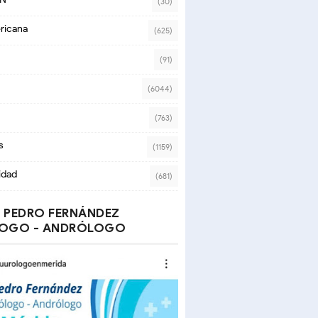
(30)
ricana
(625)
(91)
(6044)
(763)
s
(1159)
idad
(681)
 PEDRO FERNÁNDEZ
OGO - ANDRÓLOGO