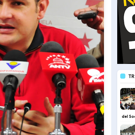
TR
del So