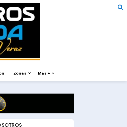
ón
Zonas
Más +
OSOTROS