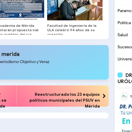
Paramo
Política
 Academia de Mérida
Facultad de Ingeniería de la
ntarán propuesta vial
ULA celebró 94 años de su
os pueblos del sur
creación
Salud
Suceso
 merida
Univers
periodismo Objetivo y Veraz
DR
URÓL
r
Reestructurado los 23 equipos
s se
políticos municipales del PSUV en
 de
Mérida