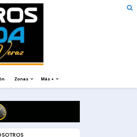
ón
Zonas
Más +
OSOTROS