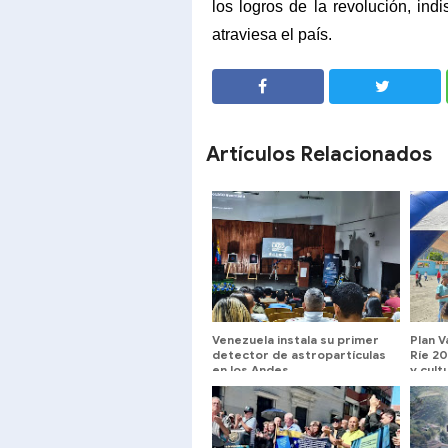
los logros de la revolución, indi
atraviesa el país.
SHARE
SHARE
Artículos Relacionados
Venezuela instala su primer
Plan V
detector de astropartículas
Ríe 20
en los Andes
y cult
munic