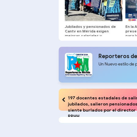
Jubilados y pensionados de
En la
Cantv en Mérida exigen
prese
mejoras salariales y
para l
servicios médicos
Reporteros de
Un Nuevo estilo de 
197 docentes estadales de sali
jubilados, salieron pensionado
siente burlados por el director
RRHH