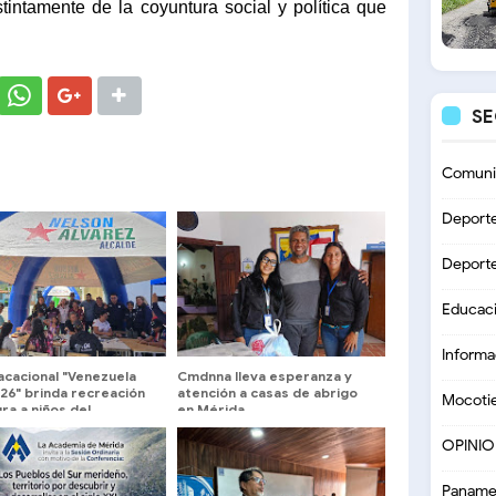
stintamente de la coyuntura social y política que
S
Comuni
Deport
Deport
Educac
Informa
acacional "Venezuela
Cmdnna lleva esperanza y
26" brinda recreación
atención a casas de abrigo
Mocoti
ura a niños del
en Mérida
ipio Libertador
OPINI
Paname