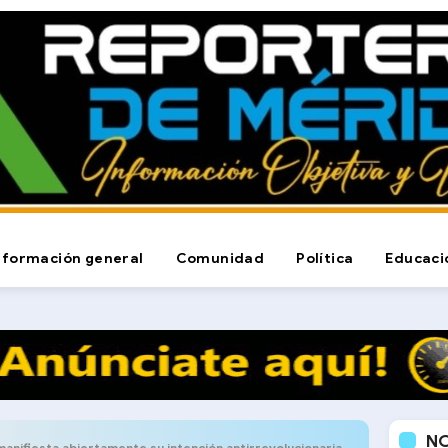
nformación general
Comunidad
Política
Educaci
N
anifiesta abiertamente su intención antirrevolucionaria