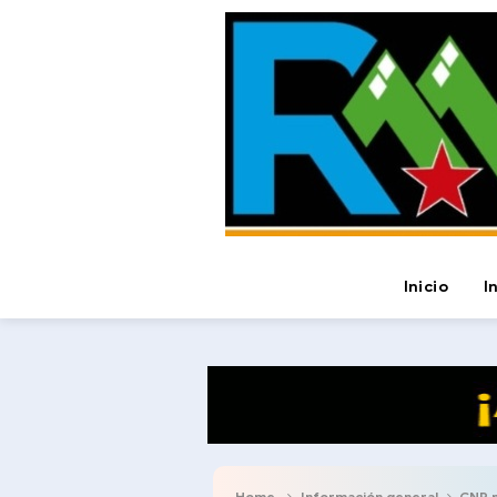
Inicio
I
Home
Información general
CNP m