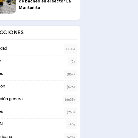
de bacheo en el sector La
Montañita
ECCIONES
dad
(1315)
e
(2)
es
(857)
ión
(526)
ción general
(6635)
es
(253)
ON
(30)
ricana
(625)