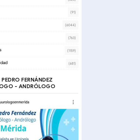
(91)
(6044)
(763)
s
(1159)
idad
(681)
 PEDRO FERNÁNDEZ
OGO - ANDRÓLOGO