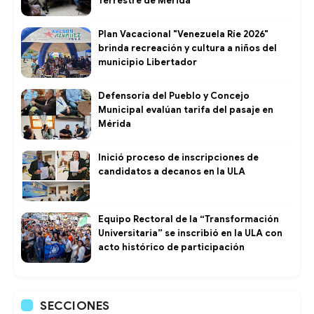
Terrestre de Mérida
Plan Vacacional "Venezuela Ríe 2026"
brinda recreación y cultura a niños del
municipio Libertador
Defensoría del Pueblo y Concejo
Municipal evalúan tarifa del pasaje en
Mérida
Inició proceso de inscripciones de
candidatos a decanos en la ULA
Equipo Rectoral de la “Transformación
Universitaria” se inscribió en la ULA con
acto histórico de participación
SECCIONES