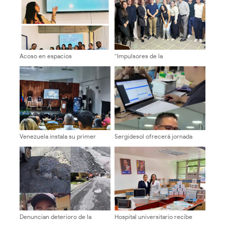
Acoso en espacios
“Impulsores de la
universitarios se conversó en la
Transformación Universitaria”
Facijup-ULA
sostuvieron encuentros en la
ULA sobre autonomía y
sostenibilidad
Venezuela instala su primer
Sergidesol ofrecerá jornada
detector de astropartículas en
especial y descuento del 20%
los Andes
En el pago del servicio de aseo
urbano en la Plaza Belén
Denuncian deterioro de la
Hospital universitario recibe
vialidad en La Pedregosa Alta
nueva dotación de equipos y