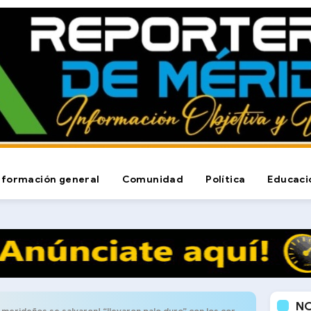
nformación general
Comunidad
Política
Educaci
N
eños se salvaron! “llevaron palo duro” con los cortes eléctricos, nadie dice nada