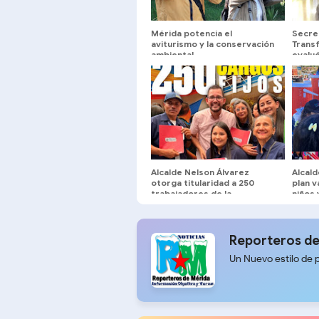
Mérida potencia el
Secre
aviturismo y la conservación
Transf
ambiental
evalu
Mérid
Alcalde Nelson Álvarez
Alcald
otorga titularidad a 250
plan 
trabajadores de la
niños 
municipalidad
Reporteros de
Un Nuevo estilo de 