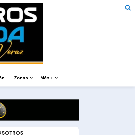
ón
Zonas
Más +
OSOTROS