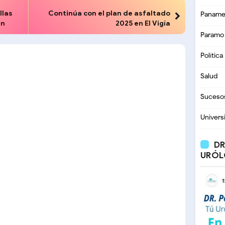
llas
Continúa con el plan de asfaltado
Paname
en
2025 en El Vigía
Paramo
Política
Salud
Suceso
Univers
DR
URÓL