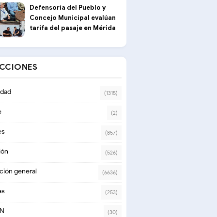
Defensoría del Pueblo y
Concejo Municipal evalúan
tarifa del pasaje en Mérida
ECCIONES
dad
(1315)
e
(2)
es
(857)
ión
(526)
ción general
(6636)
es
(253)
ON
(30)