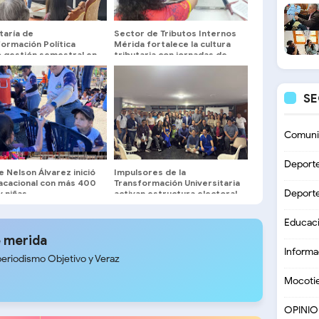
taría de
Sector de Tributos Internos
ormación Política
Mérida fortalece la cultura
ó gestión semestral en
tributaria con jornadas de
a
orientación a servidores
públicos y contribuyentes
S
Comuni
Deport
e Nelson Álvarez inició
Impulsores de la
vacacional con más 400
Transformación Universitaria
Deport
y niñas
activan estructura electoral
en facultades y núcleos
Educac
 merida
Informa
periodismo Objetivo y Veraz
Mocoti
OPINI