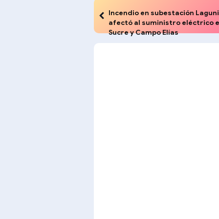
Incendio en subestación Laguni
afectó al suministro eléctrico 
Sucre y Campo Elías