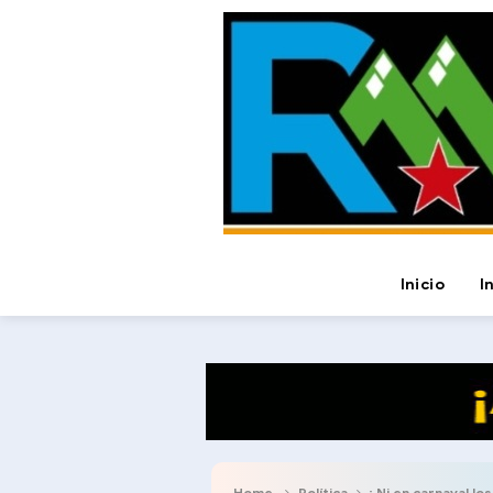
Inicio
I
Home
Política
¡ Ni en carnaval los merid