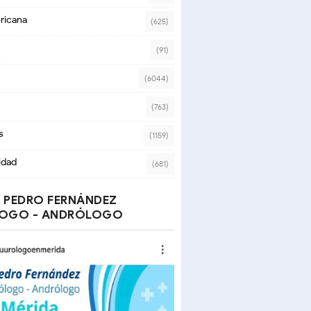
ricana
(625)
(91)
(6044)
(763)
s
(1159)
idad
(681)
 PEDRO FERNÁNDEZ
OGO - ANDRÓLOGO