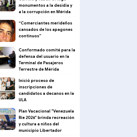
monumentos a la desidia y
a la corrupción en Mérida
“Comerciantes merideños
cansados de los apagones
continuos”
Conformado comité para la
defensa del usuario en la
Terminal de Pasajeros
Terrestre de Mérida
Inició proceso de
inscripciones de
candidatos a decanos en la
ULA
Plan Vacacional "Venezuela
Ríe 2026" brinda recreación
y cultura a niños del
municipio Libertador