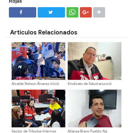
Rojas
SHARE
SHARE
Artículos Relacionados
Alcalde Nelson Álvarez inició
Sindicato de Salud anunció
plan vacacional con más 400
cronograma de pago del bono
niños y niñas
único de 46.000 bolívares
Sector de Tributos Internos
Alianza Bravo Pueblo fija