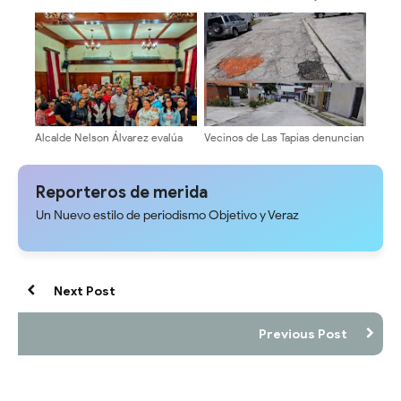
Mérida Garantiza Atención
posición contundente por el
Directa y Asesoría a
cambio y la
Contribuyentes
reinstitucionalización de
Venezuela
Alcalde Nelson Álvarez evalúa
Vecinos de Las Tapias denuncian
comisión de profesionales y
el abandono vial y exigen
técnicos local
asfaltado urgente
Reporteros de merida
Un Nuevo estilo de periodismo Objetivo y Veraz
Next Post
Previous Post