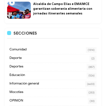
Alcaldía de Campo Elías e EMAIMCE
garantizan soberanía alimentaria con
jornadas itinerantes semanales
SECCIONES
Comunidad
(1314)
Deporte
(2)
Deportes
(857)
Educación
(526)
Información general
(6633)
Mocoties
(253)
OPINION
(30)