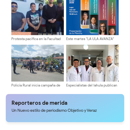
Bodega Móvil en tres sectores
para el 2027
de Campo Elías
Protesta pacífica en la Facultad
Este martes "LA ULA AVANZA"
de Humanidades exige medidas
presenta su plancha
firmes ante caso de acoso
Policía Rural inicia campaña de
Especialistas del Iahula publican
concientización vial para
caso clínico sobre tumor
motorizados en la parroquia
cerebral en bebé de cuatro
Caño El Tigre del municipio Zea
meses
Reporteros de merida
Un Nuevo estilo de periodismo Objetivo y Veraz