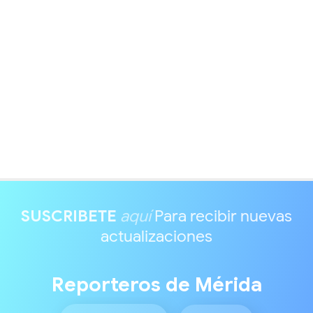
SUSCRIBETE
aquí
Para recibir nuevas
actualizaciones
Reporteros de Mérida