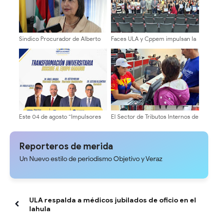
Sindico Procurador de Alberto
Faces ULA y Cppem impulsan la
Adriani: "Piques fangueros era
formación contable con entrega
responsabilidad exclusiva de sus
de certificados a 160
promotores
participantes
Este 04 de agosto “Impulsores
El Sector de Tributos Internos de
de la Transformación
Mérida fortalece su labor como
Universitaria” formalizará
servidores públicos al servicio
inscripción del equipo rectoral
del pueblo merideño
Reporteros de merida
Un Nuevo estilo de periodismo Objetivo y Veraz
ULA respalda a médicos jubilados de oficio en el
Iahula