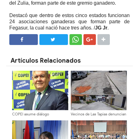
del Zulia, forman parte de este gremio ganadero.
Destacó que dentro de estos cinco estados funcionan
24 asociaciones ganaderas que forman parte de
Fegasur, la cual nació hace tres años.
/
JG Jr
.
SHARE
SHARE
Artículos Relacionados
COPEI asume diálogo
Vecinos de Las Tapias denuncian
institucional del 1° de agosto con
el abandono vial y exigen
vocación de unidad y exigencia
asfaltado urgente
de resultados concretos