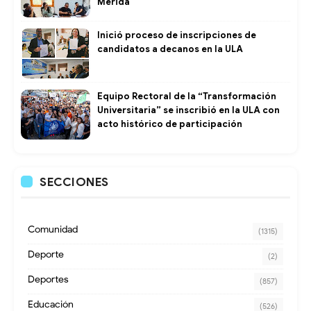
Mérida
Inició proceso de inscripciones de
candidatos a decanos en la ULA
Equipo Rectoral de la “Transformación
Universitaria” se inscribió en la ULA con
acto histórico de participación
SECCIONES
Comunidad
(1315)
Deporte
(2)
Deportes
(857)
Educación
(526)