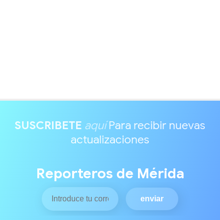
SUSCRIBETE
aquí
Para recibir nuevas
actualizaciones
Reporteros de Mérida