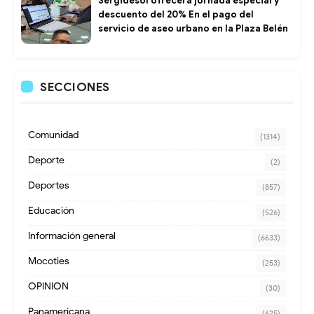
Sergidesol ofrecerá jornada especial y
descuento del 20% En el pago del
servicio de aseo urbano en la Plaza Belén
SECCIONES
Comunidad
(1314)
Deporte
(2)
Deportes
(857)
Educación
(526)
Información general
(6633)
Mocoties
(253)
OPINION
(30)
Panamericana
(625)