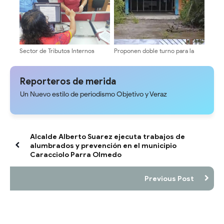
Sector de Tributos Internos
Proponen doble turno para la
Mérida fortalece la cultura
reapertura del Liceo Fray Juan
tributaria con jornadas de
Ramos de Lora en Los Sauzales
orientación a servidores
Reporteros de merida
públicos y contribuyentes
Un Nuevo estilo de periodismo Objetivo y Veraz
Alcalde Alberto Suarez ejecuta trabajos de
alumbrados y prevención en el municipio
Caracciolo Parra Olmedo
Previous Post