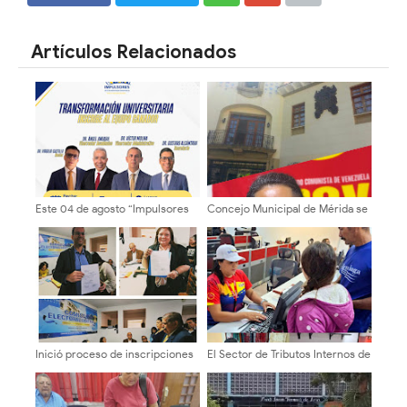
SHARE
SHARE
Artículos Relacionados
Este 04 de agosto “Impulsores
Concejo Municipal de Mérida se
de la Transformación
reunirá con el sector transporte
Universitaria” formalizará
para evaluar tarifas ante la falta
inscripción del equipo rectoral
de Gaceta Oficial
Inició proceso de inscripciones
El Sector de Tributos Internos de
de candidatos a decanos en la
Mérida fortalece su labor como
ULA
servidores públicos al servicio
del pueblo merideño