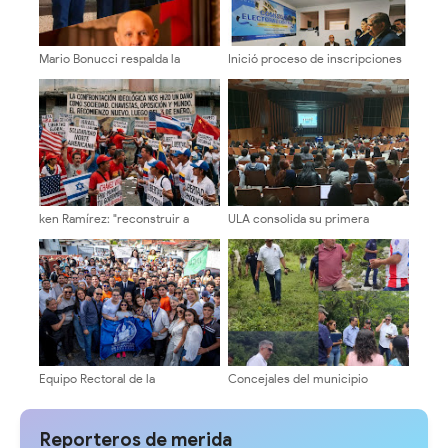
Mario Bonucci respalda la
Inició proceso de inscripciones
plancha «La ULA Avanza» y
de candidatos a decanos en la
destaca la necesidad de un
ULA
equipo con experiencia
comprobada
ken Ramírez: "reconstruir a
ULA consolida su primera
Venezuela exige instituciones
promoción de licenciados en
sólidas y una agenda centrada
Psicología
en el interés nacional"
Equipo Rectoral de la
Concejales del municipio
“Transformación Universitaria”
Libertador ¡Inspección territorial
se inscribió en la ULA con acto
en la Cuesta del Chama!
histórico de participación
Reporteros de merida