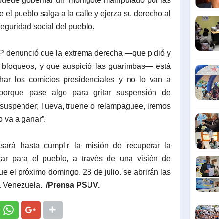
puede gobernar un “monigote manipulado por las
e el pueblo salga a la calle y ejerza su derecho al
seguridad social del pueblo.
PP denunció que la extrema derecha —que pidió y
 bloqueos, y que auspició las guarimbas— está
ar los comicios presidenciales y no lo van a
 porque pase algo para gritar suspensión de
 suspender; llueva, truene o relampaguee, iremos
o va a ganar”.
ará hasta cumplir la misión de recuperar la
tar para el pueblo, a través de una visión de
ue el próximo domingo, 28 de julio, se abrirán las
a Venezuela.
/Prensa PSUV.