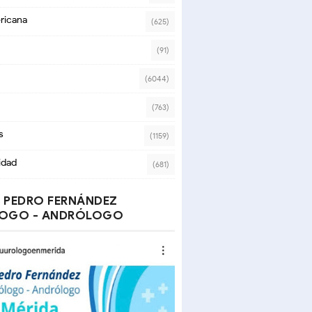
ricana
(625)
(91)
(6044)
(763)
s
(1159)
idad
(681)
 PEDRO FERNÁNDEZ
OGO - ANDRÓLOGO