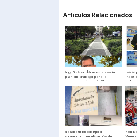
SHARE
SHARE
Artículos Relacionados
Ing. Nelson Álvarez anuncia
Inició
plan de trabajo para la
inscr
recuperación de la Plaza
a deca
Bolívar de Mérida
Residentes de Ejido
ken Ra
denuncian paralización del
Venez