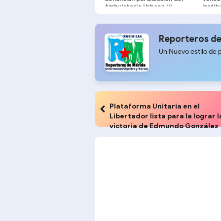
Ambulatorio Urbano III
instit
agend
interé
Reporteros de
Un Nuevo estilo de 
Plataforma Unitaria en el
Libertador lista para la lograr l
victoria de Edmundo González