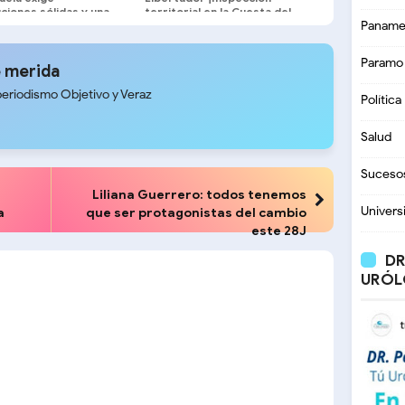
uciones sólidas y una
territorial en la Cuesta del
a centrada en el
Chama!
Paname
s nacional"
Paramo
 merida
periodismo Objetivo y Veraz
Política
Salud
Suceso
Liliana Guerrero: todos tenemos
Univers
a
que ser protagonistas del cambio
este 28J
DR
URÓL