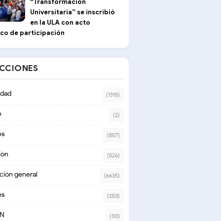
“Transformación
Universitaria” se inscribió
en la ULA con acto
ico de participación
ECCIONES
dad
(1315)
e
(2)
es
(857)
ión
(526)
ción general
(6635)
es
(253)
ON
(30)