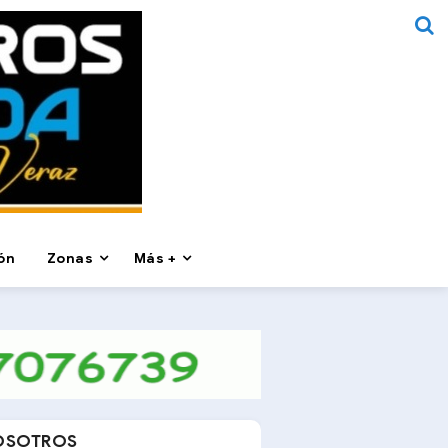
ón
Zonas
Más +
OSOTROS