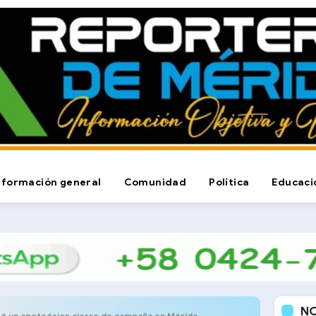
nformación general
Comunidad
Política
Educaci
N
zó un apoteósico cierre de campaña en Mérida