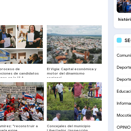
histór
S
Comuni
Deport
 proceso de
El Vigía: Capital económica y
ipciones de candidatos
motor del dinamismo
nos en la ULA
regional
Deport
Educac
Informa
Mocoti
mírez: "reconstruir a
Concejales del municipio
OPINI
uela exige
Libertador ¡Inspección