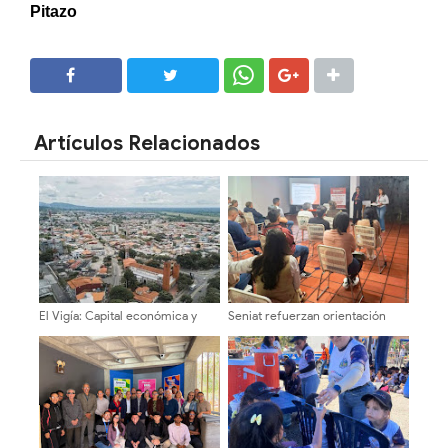
Pitazo
SHARE
SHARE
Artículos Relacionados
El Vigía: Capital económica y
Seniat refuerzan orientación
motor del dinamismo regional
tributaria a emprendedores
mediante verificaciones y
charlas educativas en Mérida