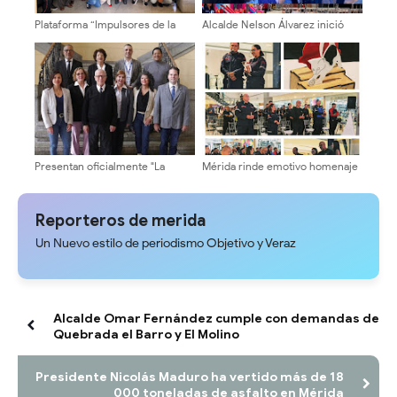
Plataforma “Impulsores de la
Alcalde Nelson Álvarez inició
Transformación Universitaria”
plan vacacional con más 400
recorre facultades y escuelas
niños y niñas
de la ULA
Presentan oficialmente "La
Mérida rinde emotivo homenaje
Fórmula Universitaria" al
a Bomberos ULA tras rescates
Cogobierno Profesoral de la
en La Guaira
ULA ​
Reporteros de merida
Un Nuevo estilo de periodismo Objetivo y Veraz
Alcalde Omar Fernández cumple con demandas de
Quebrada el Barro y El Molino
Presidente Nicolás Maduro ha vertido más de 18
000 toneladas de asfalto en Mérida