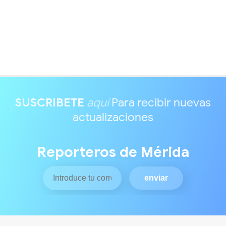
SUSCRIBETE
aquí
Para recibir nuevas
actualizaciones
Reporteros de Mérida