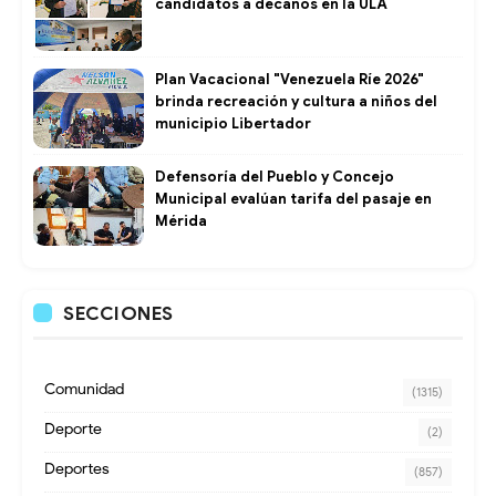
candidatos a decanos en la ULA
Plan Vacacional "Venezuela Ríe 2026"
brinda recreación y cultura a niños del
municipio Libertador
Defensoría del Pueblo y Concejo
Municipal evalúan tarifa del pasaje en
Mérida
SECCIONES
Comunidad
(1315)
Deporte
(2)
Deportes
(857)