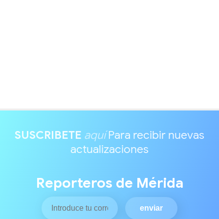
SUSCRIBETE
aquí
Para recibir nuevas
actualizaciones
Reporteros de Mérida