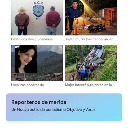
Obispo Ramos de Loras
Detenidos dos ciudadanos
Joven murió tras hecho vial en
involucrados en delito ambiental
Ejido
en el municipio Rangel
Localizan cadáver de
Mujer intentó suicidarse en la
administradora en su residencia
carretera Trasandina
en la urbanización La Mata
Reporteros de merida
Un Nuevo estilo de periodismo Objetivo y Veraz