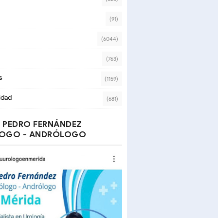
(91)
(6044)
(763)
s
(1159)
idad
(681)
 PEDRO FERNÁNDEZ
OGO - ANDRÓLOGO