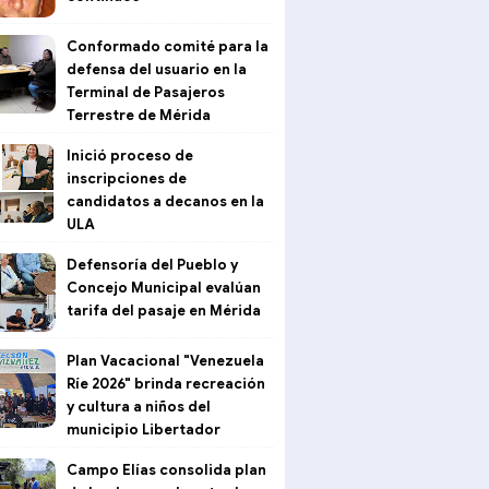
Conformado comité para la
defensa del usuario en la
Terminal de Pasajeros
Terrestre de Mérida
Inició proceso de
inscripciones de
candidatos a decanos en la
ULA
Defensoría del Pueblo y
Concejo Municipal evalúan
tarifa del pasaje en Mérida
Plan Vacacional "Venezuela
Ríe 2026" brinda recreación
y cultura a niños del
municipio Libertador
Campo Elías consolida plan