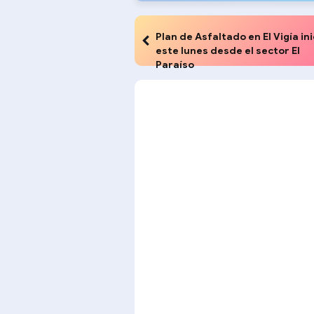
Plan de Asfaltado en El Vigía in
este lunes desde el sector El
Paraíso