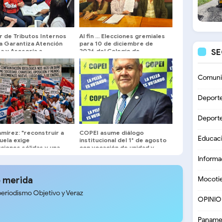
r de Tributos Internos
Al fin … Elecciones gremiales
a Garantiza Atención
para 10 de diciembre de
a y Asesoría a
2026 del Colegio de
S
ibuyentes
Abogados de Mérida
Comuni
Deport
Deport
mírez: "reconstruir a
COPEI asume diálogo
Educac
uela exige
institucional del 1° de agosto
uciones sólidas y una
con vocación de unidad y
a centrada en el
exigencia de resultados
Informa
s nacional"
concretos
 merida
Mocoti
periodismo Objetivo y Veraz
OPINI
Paname