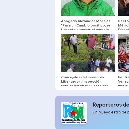
Abogado Alexander Morales:
Secto
"Para un Cambio positivo, es
Mérid
Urgente superar el modelo
Direct
Centralizado del Estado
Contr
Comunal"
Concejales del municipio
ken Ra
Libertador ¡Inspección
Venez
territorial en la Cuesta del
instit
Chama!
agend
interé
Reporteros de
Un Nuevo estilo de 