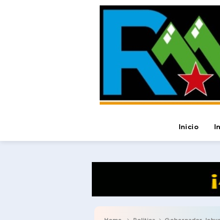
Inicio
I
Home
Política
Gobernador Jehyson