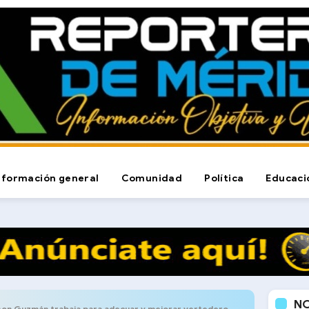
nformación general
Comunidad
Política
Educaci
N
 Guzmán trabaja para adecuar y mejorar vertedero de Onia