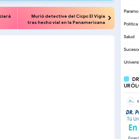
Paramo
iciará
Murió detective del Cicpc El Vigía
tras hecho vial en la Panamericana
Política
Salud
Suceso
Univers
DR
URÓL