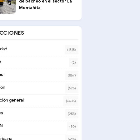
de bacheo en el sector La
Montañita
ECCIONES
dad
(1315)
e
(2)
es
(857)
ión
(526)
ción general
(6635)
es
(253)
ON
(30)
ricana
(625)