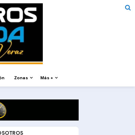
ón
Zonas
Más +
OSOTROS