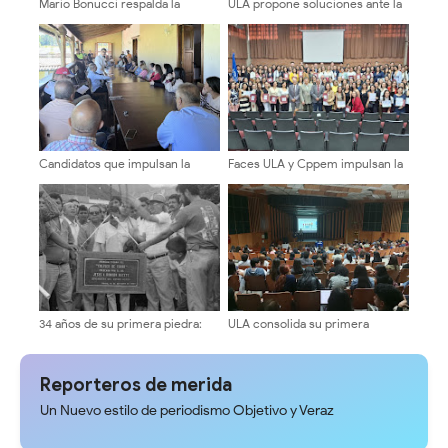
Mario Bonucci respalda la
ULA propone soluciones ante la
plancha «La ULA Avanza» y
crisis eléctrica en Mérida
destaca la necesidad de un
equipo con experiencia
comprobada
Candidatos que impulsan la
Faces ULA y Cppem impulsan la
transformación avanzan en su
formación contable con entrega
agenda de encuentros
de certificados a 160
universitarios
participantes
34 años de su primera piedra:
ULA consolida su primera
Recordando la construcción del
promoción de licenciados en
Coliseo El Llano de Tovar
Psicología
Reporteros de merida
Un Nuevo estilo de periodismo Objetivo y Veraz