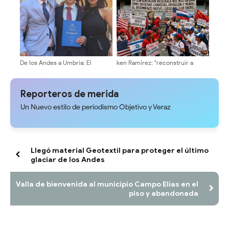
junto a gremios técnicos y
tributarios
De los Andes a Umbría: El
ken Ramírez: "reconstruir a
merideño que se vistió de laurel
Venezuela exige instituciones
en Italia descifrando el origen
sólidas y una agenda centrada
de la arepa andina
en el interés nacional"
Reporteros de merida
Un Nuevo estilo de periodismo Objetivo y Veraz
Llegó material Geotextil para proteger el último
glaciar de los Andes
Valla de bienvenida al municipio Campo Elías en el
piso y abandonada