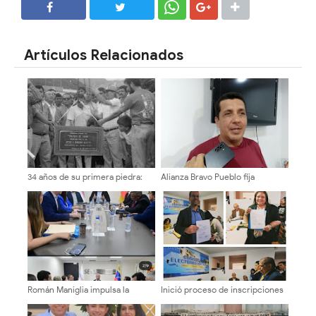
SHARE
SHARE
Artículos Relacionados
34 años de su primera piedra:
Alianza Bravo Pueblo fija
Recordando la construcción del
posición contundente por el
Coliseo El Llano de Tovar
cambio y la
reinstitucionalización de
Venezuela
Román Maniglia impulsa la
Inició proceso de inscripciones
transformación del SENIAT
de candidatos a decanos en la
mediante la nueva visión MODA
ULA