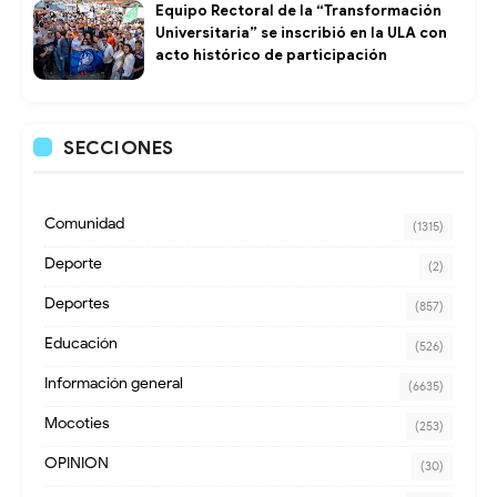
Equipo Rectoral de la “Transformación
Universitaria” se inscribió en la ULA con
acto histórico de participación
SECCIONES
Comunidad
(1315)
Deporte
(2)
Deportes
(857)
Educación
(526)
Información general
(6635)
Mocoties
(253)
OPINION
(30)