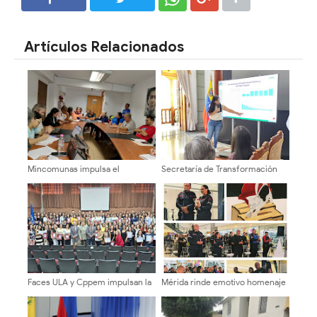
SHARE
SHARE
Artículos Relacionados
Mincomunas impulsa el
Secretaría de Transformación
autogobierno en Mérida con
Política evaluó gestión
plan de actualización y atención
semestral en Mérida
territorial
Faces ULA y Cppem impulsan la
Mérida rinde emotivo homenaje
formación contable con entrega
a Bomberos ULA tras rescates
de certificados a 160
en La Guaira
participantes