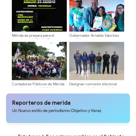
Eje Andino en Mérida
Baloncesto
Mérida se prepara para el
Gobernador Arnaldo Sánchez
Americano de Pádel "Don
rindió homenaje a los atletas
Amando" este fin de semana
merideños
Contadores Públicos de Mérida
Designan comisión electoral
participan en los XXXVI Juegos
para elegir la directiva de la
Nacionales en Anzoátegui
asociación de baloncesto del
estado Mérida
Reporteros de merida
Un Nuevo estilo de periodismo Objetivo y Veraz