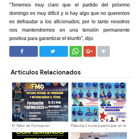
“Tenemos muy claro que el partido del próximo
domingo es muy difícil y si hay algo que no queremos
es defraudar a los aficionados; por lo tanto nosotros
nos mantendremos en una tensión permanente
positiva para garantizar el triunfo”, dijo
SHARE
SHARE
Artículos Relacionados
El Taller de Formación
Plancha 2 invita a participar en la
SIFMO’2025 capacitará a
elección de la Junta Directiva de
entrenadores y futbolistas del
la Asociación Merideña de