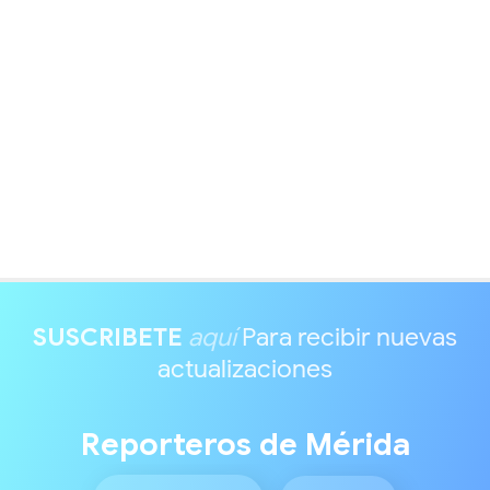
SUSCRIBETE
aquí
Para recibir nuevas
actualizaciones
Reporteros de Mérida