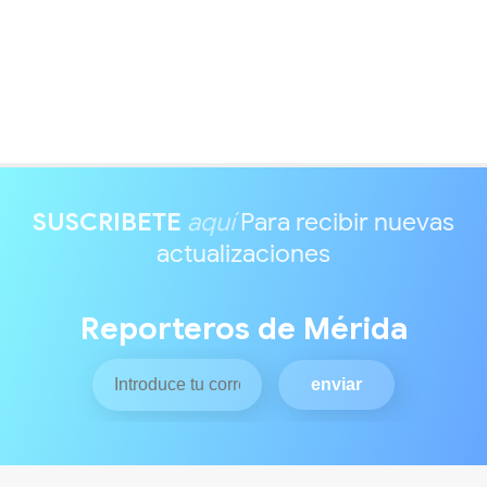
SUSCRIBETE
aquí
Para recibir nuevas
actualizaciones
Reporteros de Mérida