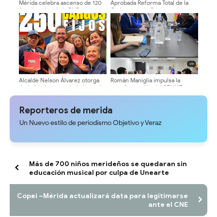
Mérida celebra ascenso de 120
Aprobada Reforma Total de la
funcionarios de la PNB
Ordenanza de Cementerios en
el Municipio Libertador ​
Alcalde Nelson Álvarez otorga
Román Maniglia impulsa la
titularidad a 250 trabajadores de
transformación del SENIAT
la municipalidad
mediante la nueva visión MODA
junto a gremios técnicos y
Reporteros de merida
tributarios
Un Nuevo estilo de periodismo Objetivo y Veraz
Más de 700 niños merideños se quedaran sin
educación musical por culpa de Unearte
Copei –Mérida actualizará data para legitimarse
ante el CNE