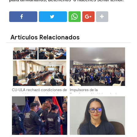
SHARE
SHARE
Artículos Relacionados
CU-ULA rechazó condiciones de
Impulsores de la
pago del bono vacacional al
Transformación Universitaria
sector universitario
activan estructura electoral en
facultades y núcleos