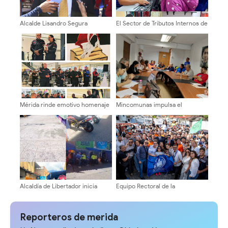
Alcalde Lisandro Segura
El Sector de Tributos Internos de
conmemora 134 aniversario de
Mérida fortalece su labor como
la ciudad solo con acto solemne
servidores públicos al servicio
del pueblo merideño
Mérida rinde emotivo homenaje
Mincomunas impulsa el
a Bomberos ULA tras rescates
autogobierno en Mérida con
en La Guaira
plan de actualización y atención
territorial
​Alcaldía de Libertador inicia
Equipo Rectoral de la
reorganización de comerciantes
“Transformación Universitaria”
de economía emergente en el
se inscribió en la ULA con acto
centro de Mérida
histórico de participación
Reporteros de merida