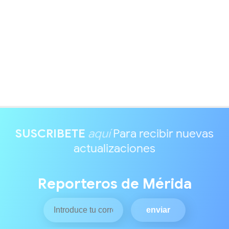
SUSCRIBETE
aquí
Para recibir nuevas
actualizaciones
Reporteros de Mérida