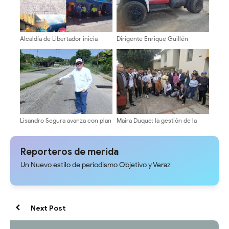
​Alcaldía de Libertador inicia
Dirigente Enrique Guillén
reorganización de comerciantes
exhorta a revisar presunto
de economía emergente en el
sobreprecio en compra de
centro de Mérida
camión
Lisandro Segura avanza con plan
Maira Duque: la gestión de la
de asfaltado 2026 en El Vigía
secretaría de la ULA será abierta
y transparente
Reporteros de merida
Un Nuevo estilo de periodismo Objetivo y Veraz
Next Post