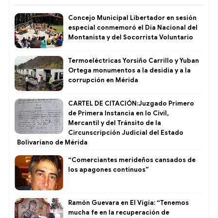
Concejo Municipal Libertador en sesión
especial conmemoró el Dia Nacional del
Montanista y del Socorrista Voluntario
Termoeléctricas Yorsiño Carrillo y Yuban
Ortega monumentos a la desidia y a la
corrupción en Mérida
CARTEL DE CITACIÓN:Juzgado Primero
de Primera Instancia en lo Civil,
Mercantil y del Tránsito de la
Circunscripción Judicial del Estado
Bolivariano de Mérida
“Comerciantes merideños cansados de
los apagones continuos”
Ramón Guevara en El Vigía: “Tenemos
mucha fe en la recuperación de