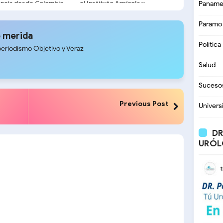
ncía desde Colombia
el Instituto Agrícola y
Paname
Pecuario Municipal
Paramo
 merida
Política
periodismo Objetivo y Veraz
Salud
Suceso
Previous Post
Univers
DR
URÓL