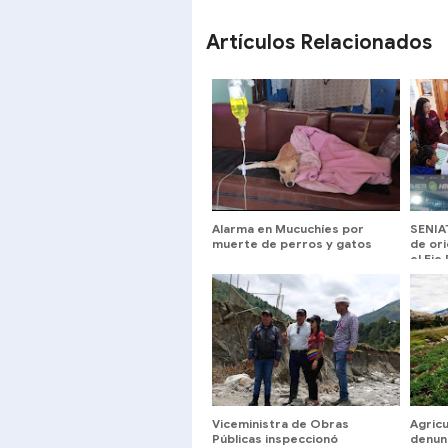
SHARE
SHARE
Artículos Relacionados
Alarma en Mucuchíes por
SENIA
muerte de perros y gatos
de ori
el Ej
Viceministra de Obras
Agric
Públicas inspeccionó
denun