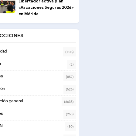
Libertador activa plan
«Vacaciones Seguras 2026»
en Mérida
ECCIONES
dad
(1315)
e
(2)
es
(857)
ión
(526)
ción general
(6635)
es
(253)
ON
(30)