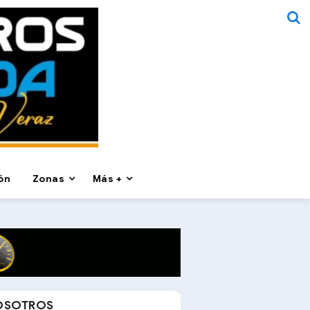
ón
Zonas
Más +
OSOTROS