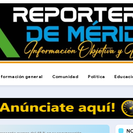
nformación general
Comunidad
Política
Educaci
N
presenta avance del 48 % en su recuperación