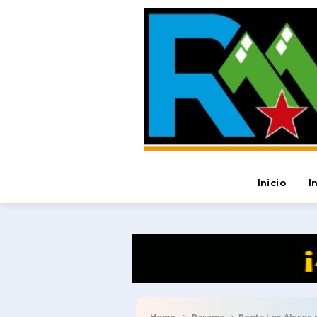
Inicio
I
Home
Paramo
Recta Los Aleros 