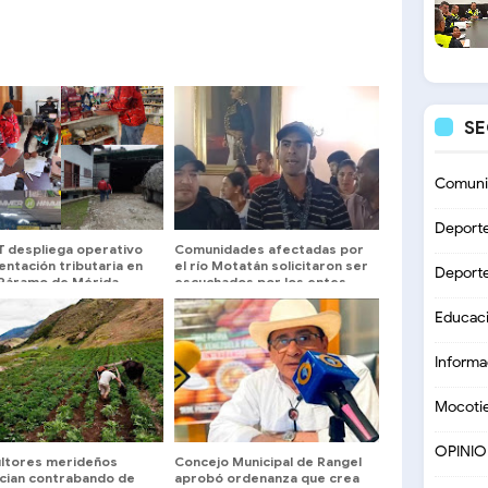
S
Comuni
Deport
T despliega operativo
Comunidades afectadas por
entación tributaria en
el río Motatán solicitaron ser
Deport
e Páramo de Mérida
escuchados por los entes
municipales del municipio
Miranda
Educac
Informa
Mocoti
OPINI
ultores merideños
Concejo Municipal de Rangel
cian contrabando de
aprobó ordenanza que crea