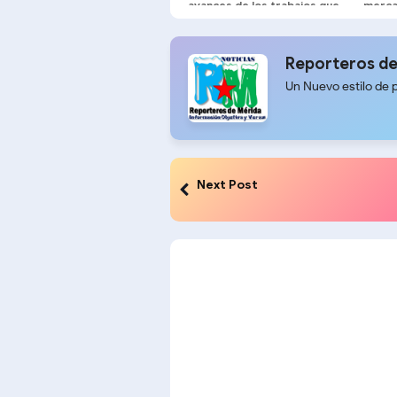
avances de los trabajos que
merca
se realizan en la carretera
Trasandina
Reporteros de
Un Nuevo estilo de 
Next Post