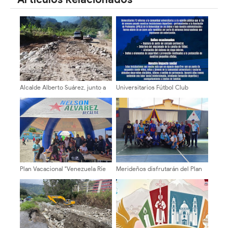
Alcalde Alberto Suárez, junto a
Universitarios Fútbol Club
la comunidad recuperan la vía
denuncia acto vandálico en sus
hacia El Charal
instalaciones deportivas
Plan Vacacional "Venezuela Ríe
Merideños disfrutarán del Plan
2026" brinda recreación y
Agosto Escuelas Abiertas 2026
cultura a niños del municipio
Libertador