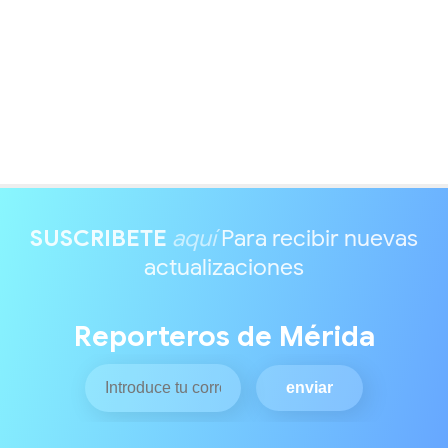
SUSCRIBETE
aquí
Para recibir nuevas
actualizaciones
Reporteros de Mérida