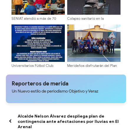
SENIAT atendió a más de 70
Colapso sanitario en la
contribuyentes en operativo de
Urbanización Valecillos de Santo
RIF y orientación tributaria en
Domingo por acumulación de
Pueblo Llano
desechos
Universitarios Fútbol Club
Merideños disfrutarán del Plan
denuncia acto vandálico en sus
Agosto Escuelas Abiertas 2026
instalaciones deportivas
Reporteros de merida
Un Nuevo estilo de periodismo Objetivo y Veraz
Alcalde Nelson Álvarez despliega plan de
contingencia ante afectaciones por lluvias en El
Arenal