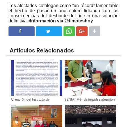
Los afectados catalogan como “un récord” lamentable
el hecho de pasar un año entero lidiando con las
consecuencias del desborde del río sin una solución
definitiva. /
Información vía @timoteshoy
SHARE
SHARE
Artículos Relacionados
Creación del Instituto de
SENIAT Mérida impulsa atención
Estudios Afroasiáticos (IEAA) de
directa y trámites tributarios al
la Universidad de Los Andes
contribuyente
(ULA)