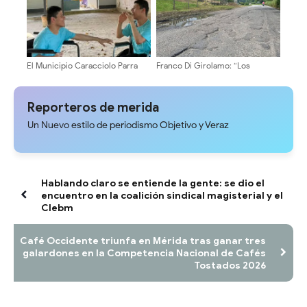
El Municipio Caracciolo Parra
Franco Di Girolamo: “Los
Olmedo sigue acompañando a
merideños exigimos soluciones
quienes más lo necesitan
inmediatas al problema
eléctrico y de vialidad”
Reporteros de merida
Un Nuevo estilo de periodismo Objetivo y Veraz
Hablando claro se entiende la gente: se dio el
encuentro en la coalición sindical magisterial y el
Clebm
Café Occidente triunfa en Mérida tras ganar tres
galardones en la Competencia Nacional de Cafés
Tostados 2026