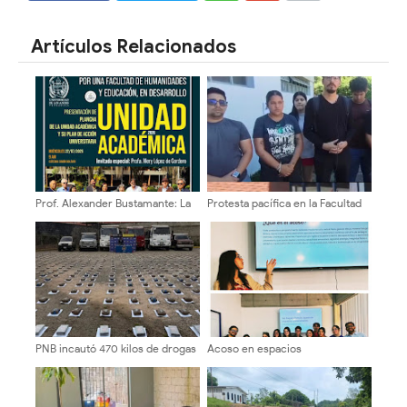
SHARE
SHARE
Artículos Relacionados
Prof. Alexander Bustamante: La
Protesta pacífica en la Facultad
transformación universitaria
de Humanidades exige medidas
comienza en sus Escuelas y
firmes ante caso de acoso
Facultades
PNB incautó 470 kilos de drogas
Acoso en espacios
en Bailadores
universitarios se conversó en la
Facijup-ULA