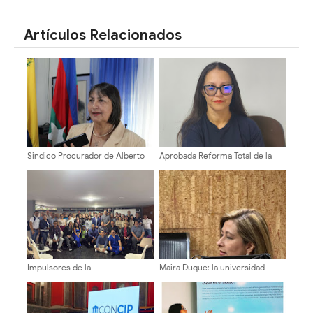
SHARE
SHARE
Artículos Relacionados
Sindico Procurador de Alberto
Aprobada Reforma Total de la
Adriani: "Piques fangueros era
Ordenanza de Cementerios en
responsabilidad exclusiva de sus
el Municipio Libertador ​
promotores
Impulsores de la
Maira Duque: la universidad
Transformación Universitaria
debe tener un rol
activan estructura electoral en
preponderante en la
facultades y núcleos
reconstrucción de Venezuela
tras el sismo