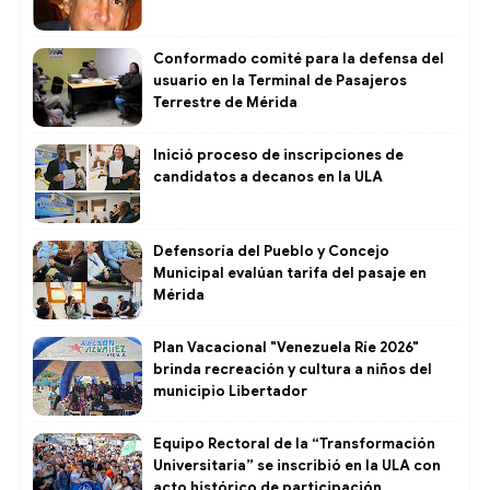
Conformado comité para la defensa del
usuario en la Terminal de Pasajeros
Terrestre de Mérida
Inició proceso de inscripciones de
candidatos a decanos en la ULA
Defensoría del Pueblo y Concejo
Municipal evalúan tarifa del pasaje en
Mérida
Plan Vacacional "Venezuela Ríe 2026"
brinda recreación y cultura a niños del
municipio Libertador
Equipo Rectoral de la “Transformación
Universitaria” se inscribió en la ULA con
acto histórico de participación