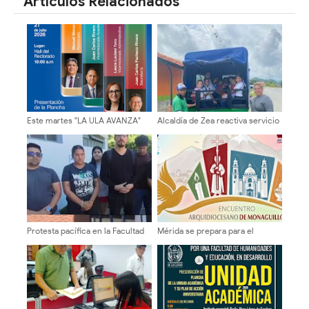
Artículos Relacionados
Este martes "LA ULA AVANZA"
Alcaldía de Zea reactiva servicio
presenta su plancha
de transporte estudiantil para el
año escolar 2026
Protesta pacífica en la Facultad
Mérida se prepara para el
de Humanidades exige medidas
Encuentro Arquidiocesano de
firmes ante caso de acoso
Monaguillos 2026