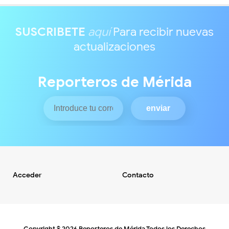
SUSCRIBETE
aquí
Para recibir nuevas
actualizaciones
Reporteros de Mérida
Acceder
Contacto
Copyright ©
2026
Reporteros de Mérida
Todos los Derechos