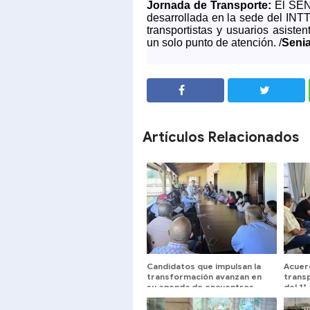
Jornada de Transporte:
El SENI
desarrollada en la sede del INTT
transportistas y usuarios asiste
un solo punto de atención.
/
Senia
SHARE
SHARE
Artículos Relacionados
Candidatos que impulsan la
Acuer
transformación avanzan en
transp
su agenda de encuentros
del 1°
universitarios
Urban
260Bs