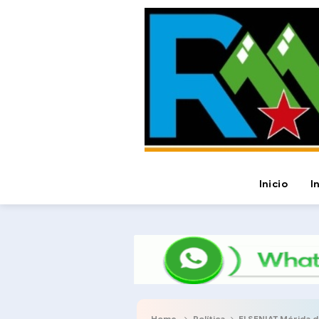
Inicio
I
Home
Política
El SENIAT Mérida des