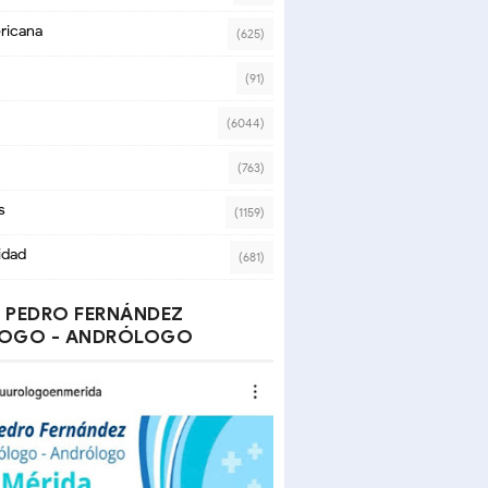
ricana
(625)
(91)
(6044)
(763)
s
(1159)
idad
(681)
 PEDRO FERNÁNDEZ
OGO - ANDRÓLOGO