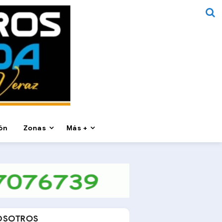
ón
Zonas
Más +
OSOTROS