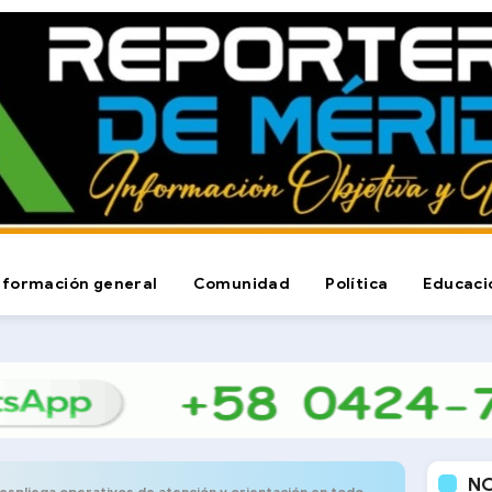
nformación general
Comunidad
Política
Educaci
N
pliega operativos de atención y orientación en todo el estado