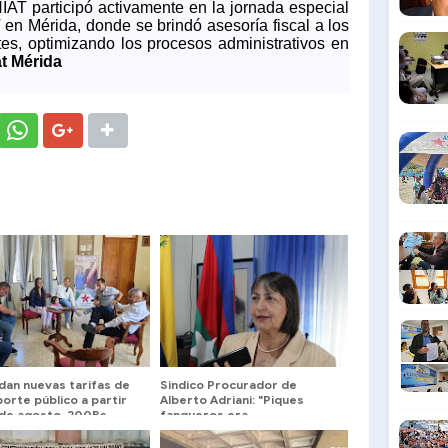
AT participó activamente en la jornada especial
 en Mérida, donde se brindó asesoría fiscal a los
ntes, optimizando los procesos administrativos en
t Mérida
dan nuevas tarifas de
Sindico Procurador de
orte público a partir
Alberto Adriani: "Piques
 de agosto, 200Bs
fangueros era
o, 230Bs intermedio y
responsabilidad exclusiva de
 largo
sus promotores