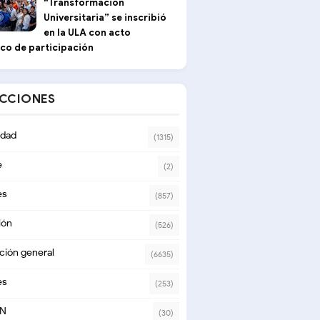
“Transformación
Universitaria” se inscribió
en la ULA con acto
ico de participación
ECCIONES
dad
(1315)
e
(2)
es
(857)
ión
(526)
ción general
(6635)
es
(253)
ON
(30)