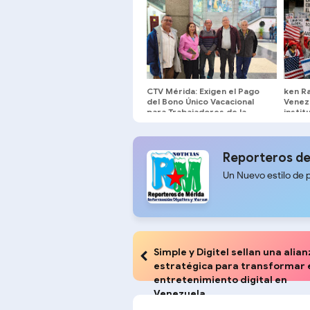
CTV Mérida: Exigen el Pago
ken Ra
del Bono Único Vacacional
Venez
para Trabajadores de la
instit
Gobernación
agend
interé
Reporteros de
Un Nuevo estilo de 
Simple y Digitel sellan una alia
estratégica para transformar 
entretenimiento digital en
Venezuela