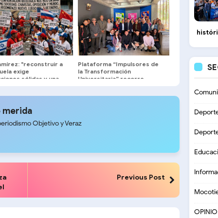
histór
mírez: "reconstruir a
Plataforma “Impulsores de
S
uela exige
la Transformación
uciones sólidas y una
Universitaria” recorre
a centrada en el
facultades y escuelas de la
Comuni
s nacional"
ULA
 merida
Deport
periodismo Objetivo y Veraz
Deport
Educac
Informa
nza
Previous Post
el
Mocoti
OPINI