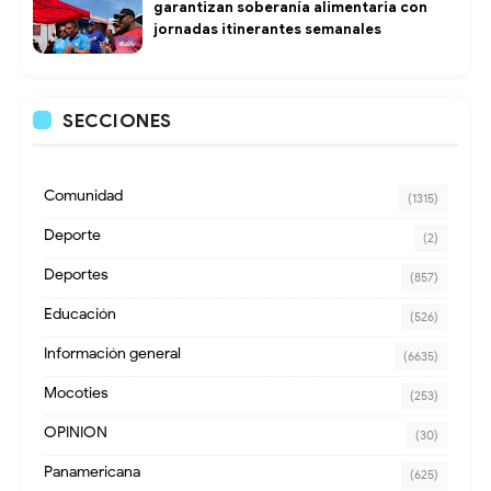
garantizan soberanía alimentaria con
jornadas itinerantes semanales
SECCIONES
Comunidad
(1315)
Deporte
(2)
Deportes
(857)
Educación
(526)
Información general
(6635)
Mocoties
(253)
OPINION
(30)
Panamericana
(625)