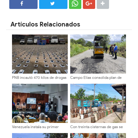
SHARE
SHARE
Artículos Relacionados
PNB incautó 470 kilos de drogas
Campo Elías consolida plan de
en Bailadores
bacheo en el sector La
Montañita
Venezuela instala su primer
Con treinta cisternas de gas se
detector de astropartículas en
abasteció a los merideños
los Andes