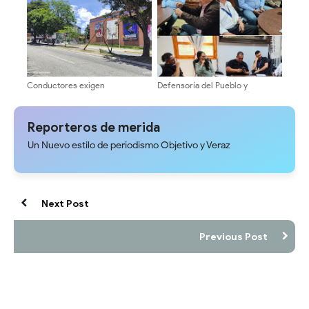
Conductores exigen
Defensoría del Pueblo y
intervención urgente por poste
Concejo Municipal evalúan tarifa
a punto de colapsar en la
del pasaje en Mérida
Avenida Las Américas
Reporteros de merida
Un Nuevo estilo de periodismo Objetivo y Veraz
Next Post
Previous Post