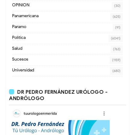
OPINION
(30)
Panamericana
(625)
Paramo
(91)
Política
(6041)
Salud
(763)
Sucesos
(1159)
Universidad
(680)
DR PEDRO FERNÁNDEZ URÓLOGO -
ANDRÓLOGO