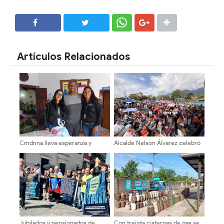
SHARE
SHARE
Artículos Relacionados
Cmdnna lleva esperanza y
Alcalde Nelson Álvarez celebró
atención a casas de abrigo en
el Día del Niño con más de
Mérida
2.000 asistentes
Jubilados y pensionados de
Con treinta cisternas de gas se