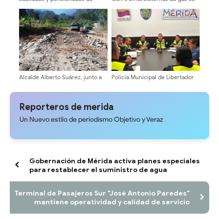
Cantv en Mérida exigen mejoras
abasteció a los merideños
salariales y servicios médicos
Alcalde Alberto Suárez, junto a
Policía Municipal de Libertador
la comunidad recuperan la vía
activa plan «Vacaciones Seguras
hacia El Charal
2026» en Mérida
Reporteros de merida
Un Nuevo estilo de periodismo Objetivo y Veraz
Gobernación de Mérida activa planes especiales
para restablecer el suministro de agua
Terminal de Pasajeros Sur "José Antonio Paredes"
mantiene operatividad y calidad de servicio