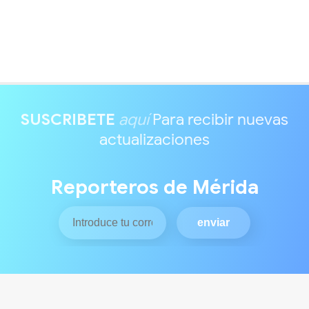
SUSCRIBETE
aquí
Para recibir nuevas
actualizaciones
Reporteros de Mérida