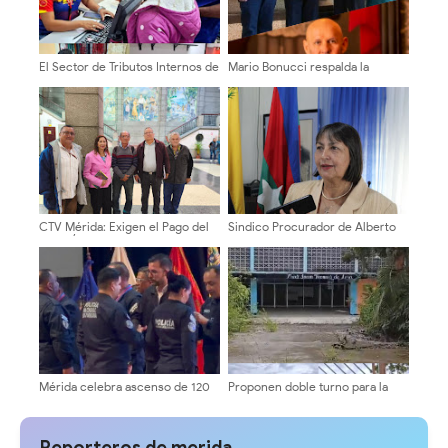
El Sector de Tributos Internos de
Mario Bonucci respalda la
Mérida fortalece su labor como
plancha «La ULA Avanza» y
servidores públicos al servicio
destaca la necesidad de un
del pueblo merideño
equipo con experiencia
comprobada
CTV Mérida: Exigen el Pago del
Sindico Procurador de Alberto
Bono Único Vacacional para
Adriani: "Piques fangueros era
Trabajadores de la Gobernación
responsabilidad exclusiva de sus
promotores
Mérida celebra ascenso de 120
Proponen doble turno para la
funcionarios de la PNB
reapertura del Liceo Fray Juan
Ramos de Lora en Los Sauzales