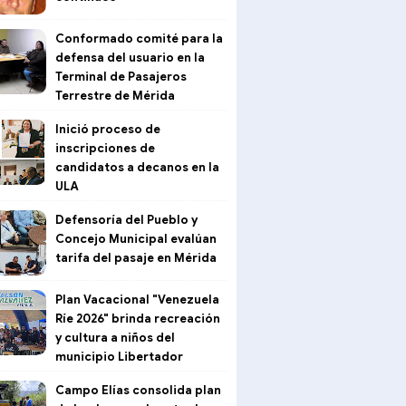
Conformado comité para la
defensa del usuario en la
Terminal de Pasajeros
Terrestre de Mérida
Inició proceso de
inscripciones de
candidatos a decanos en la
ULA
Defensoría del Pueblo y
Concejo Municipal evalúan
tarifa del pasaje en Mérida
Plan Vacacional "Venezuela
Ríe 2026" brinda recreación
y cultura a niños del
municipio Libertador
Campo Elías consolida plan