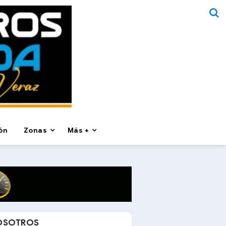
ón
Zonas
Más +
OSOTROS