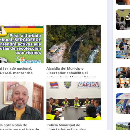
l feriado nacional,
Alcaldía del Municipio
DESOL mantendrá
Libertador rehabilita el
s sus rutas de
enlace Jesús Manuel Gámez
ección este viernes
Arellano
l
a aplica plan de
Policía Municipal de
gencia para el área de
Libertador activa plan