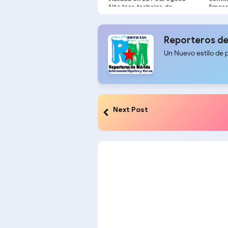
Alta tras trabajos de
Emerg
tuberías de aguas blancas
vacaci
Reporteros de
Un Nuevo estilo de 
Next Post