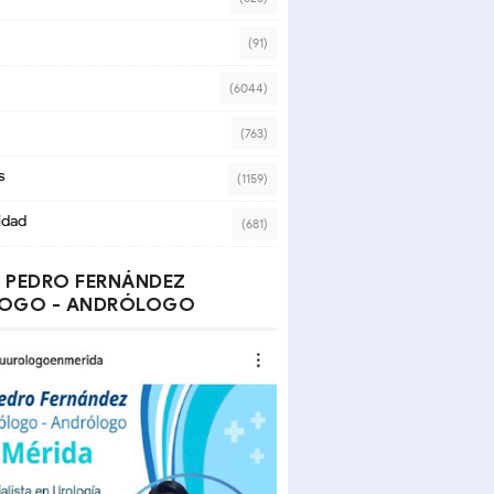
(91)
(6044)
(763)
s
(1159)
idad
(681)
 PEDRO FERNÁNDEZ
OGO - ANDRÓLOGO