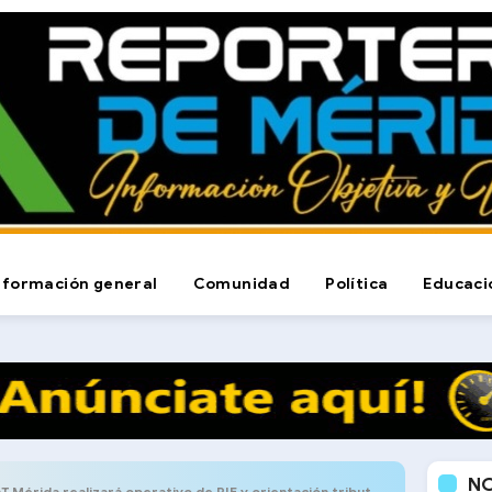
nformación general
Comunidad
Política
Educaci
N
 Mérida realizará operativo de RIF y orientación tributaria en Tabay