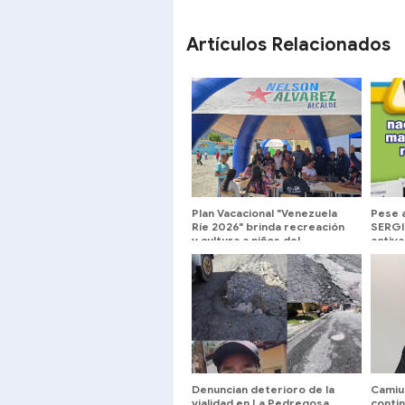
SHARE
SHARE
Artículos Relacionados
Plan Vacacional "Venezuela
Pese a
Ríe 2026" brinda recreación
SERGI
y cultura a niños del
activa
municipio Libertador
recol
#24Ju
Denuncian deterioro de la
Camiul
vialidad en La Pedregosa
contin