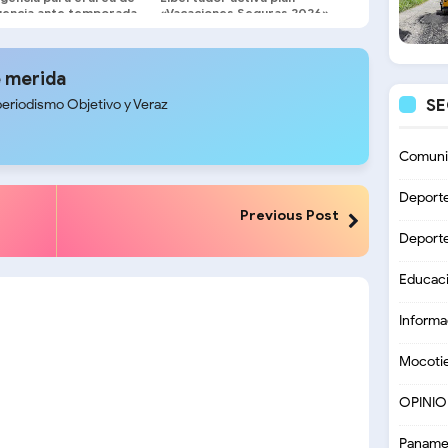
encia ante temporada
«Vacaciones Seguras 2026»
onal
en Mérida
 merida
S
periodismo Objetivo y Veraz
Comuni
Deport
Previous Post
Deport
Educac
Informa
Mocoti
OPINI
Paname