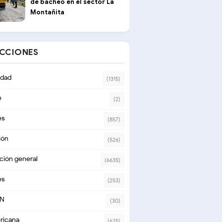
de bacheo en el sector La
Montañita
ECCIONES
dad
(1315)
e
(2)
es
(857)
ión
(526)
ción general
(6635)
es
(253)
ON
(30)
ricana
(625)