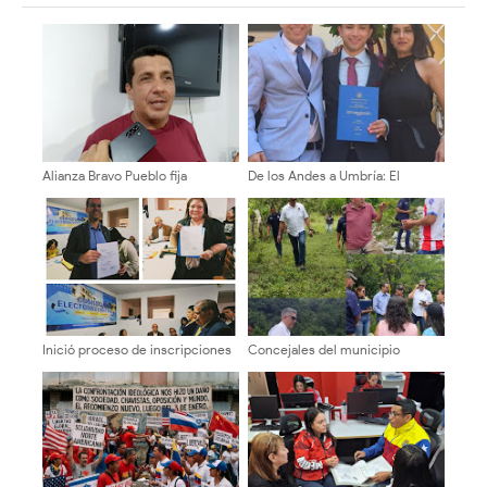
Alianza Bravo Pueblo fija
De los Andes a Umbría: El
posición contundente por el
merideño que se vistió de laurel
cambio y la
en Italia descifrando el origen
reinstitucionalización de
de la arepa andina
Venezuela
Inició proceso de inscripciones
Concejales del municipio
de candidatos a decanos en la
Libertador ¡Inspección territorial
ULA
en la Cuesta del Chama!