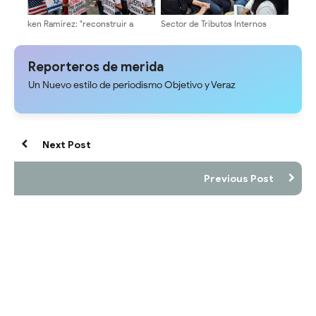
ken Ramírez: "reconstruir a
Sector de Tributos Internos
Venezuela exige instituciones
Mérida Garantiza Atención
sólidas y una agenda centrada
Directa y Asesoría a
en el interés nacional"
Contribuyentes
Reporteros de merida
Un Nuevo estilo de periodismo Objetivo y Veraz
Next Post
Previous Post