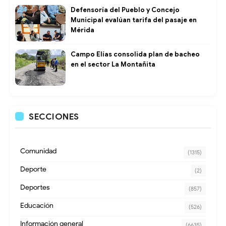
Defensoría del Pueblo y Concejo
Municipal evalúan tarifa del pasaje en
Mérida
Campo Elías consolida plan de bacheo
en el sector La Montañita
SECCIONES
Comunidad
(1315)
Deporte
(2)
Deportes
(857)
Educación
(526)
Información general
(6635)