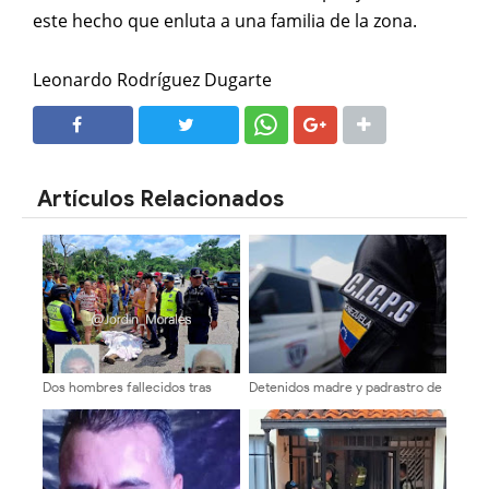
este hecho que enluta a una familia de la zona.
Leonardo Rodríguez Dugarte
SHARE
SHARE
Artículos Relacionados
Dos hombres fallecidos tras
Detenidos madre y padrastro de
hecho vial en Quebrada Blanca
tres niños por trato cruel en
Obispo Ramos de Loras