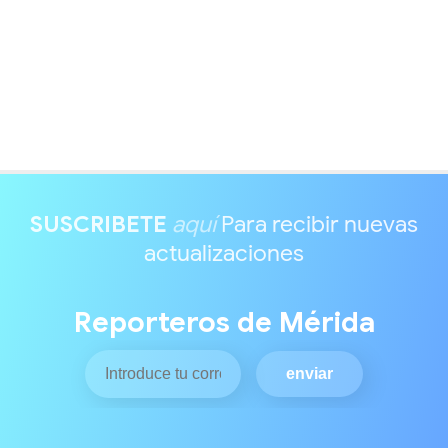
SUSCRIBETE
aquí
Para recibir nuevas
actualizaciones
Reporteros de Mérida