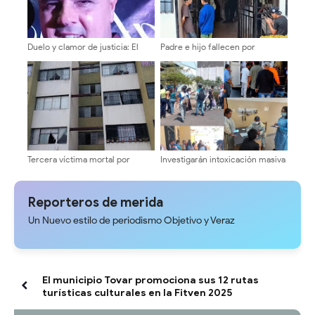
Duelo y clamor de justicia: El
Padre e hijo fallecen por
periodismo merideño llora la
presunta intoxicación con gas
trágica partida de Walter Jaimes
doméstico
Tercera víctima mortal por
Investigarán intoxicación masiva
presunta intoxicación de gas en
de 36 estudiantes en Liceo
Ejido
Bolivariano "Llano de El Anís" de
Chiguará
Reporteros de merida
Un Nuevo estilo de periodismo Objetivo y Veraz
El municipio Tovar promociona sus 12 rutas
turísticas culturales en la Fitven 2025