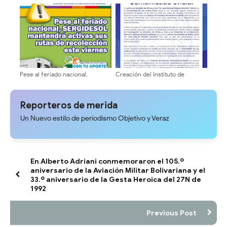
en Bailadores
basura en alrededores del
Terminal Vigíense
Pese al feriado nacional,
Creación del Instituto de
SERGIDESOL mantendrá activas
Estudios Afroasiáticos (IEAA) de
sus rutas de recolección este
la Universidad de Los Andes
viernes #24Jul
(ULA)
Reporteros de merida
Un Nuevo estilo de periodismo Objetivo y Veraz
En Alberto Adriani conmemoraron el 105.º
aniversario de la Aviación Militar Bolivariana y el
33.º aniversario de la Gesta Heroica del 27N de
1992
Previous Post