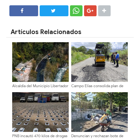
SHARE
SHARE
Artículos Relacionados
Alcaldía del Municipio Libertador
Campo Elías consolida plan de
rehabilita el enlace Jesús
bacheo en el sector La
Manuel Gámez Arellano
Montañita
PNB incautó 470 kilos de drogas
Denuncian y rechazan bote de