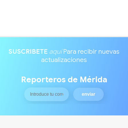
SUSCRIBETE
aquí
Para recibir nuevas
actualizaciones
Reporteros de Mérida