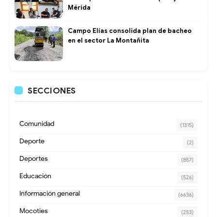
Mérida
Campo Elías consolida plan de bacheo
en el sector La Montañita
SECCIONES
Comunidad
(1315)
Deporte
(2)
Deportes
(857)
Educación
(526)
Información general
(6636)
Mocoties
(253)